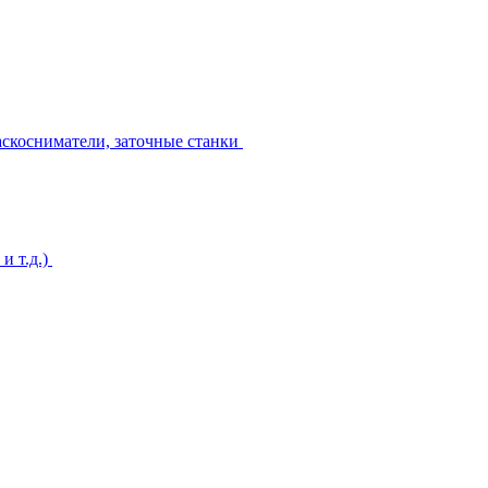
аскосниматели, заточные станки
и т.д.)