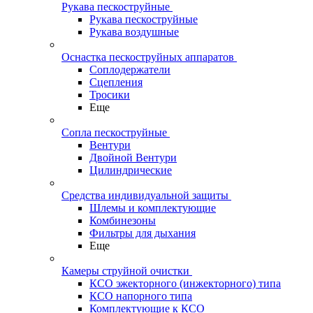
Рукава пескоструйные
Рукава пескоструйные
Рукава воздушные
Оснастка пескоструйных аппаратов
Соплодержатели
Сцепления
Тросики
Еще
Сопла пескоструйные
Вентури
Двойной Вентури
Цилиндрические
Средства индивидуальной защиты
Шлемы и комплектующие
Комбинезоны
Фильтры для дыхания
Еще
Камеры струйной очистки
КСО эжекторного (инжекторного) типа
КСО напорного типа
Комплектующие к КСО