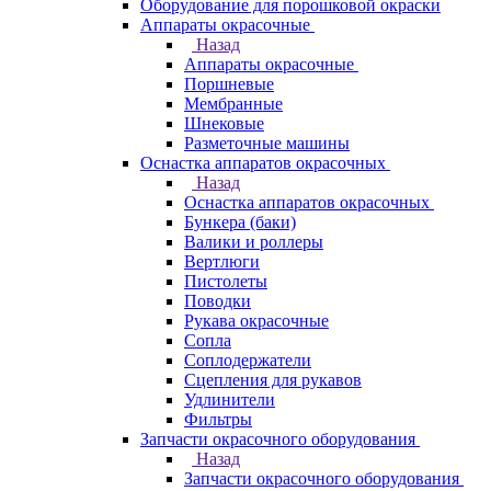
Оборудование для порошковой окраски
Аппараты окрасочные
Назад
Аппараты окрасочные
Поршневые
Мембранные
Шнековые
Разметочные машины
Оснастка аппаратов окрасочных
Назад
Оснастка аппаратов окрасочных
Бункера (баки)
Валики и роллеры
Вертлюги
Пистолеты
Поводки
Рукава окрасочные
Сопла
Соплодержатели
Сцепления для рукавов
Удлинители
Фильтры
Запчасти окрасочного оборудования
Назад
Запчасти окрасочного оборудования