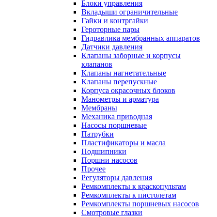
Блоки управления
Вкладыши ограничительные
Гайки и контргайки
Героторные пары
Гидравлика мембранных аппаратов
Датчики давления
Клапаны заборные и корпусы
клапанов
Клапаны нагнетательные
Клапаны перепускные
Корпуса окрасочных блоков
Манометры и арматура
Мембраны
Механика приводная
Насосы поршневые
Патрубки
Пластификаторы и масла
Подшипники
Поршни насосов
Прочее
Регуляторы давления
Ремкомплекты к краскопультам
Ремкомплекты к пистолетам
Ремкомплекты поршневых насосов
Смотровые глазки