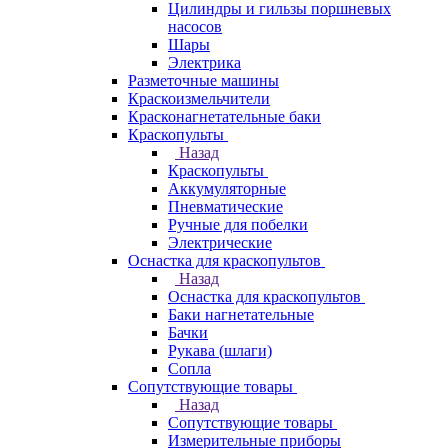
Цилиндры и гильзы поршневых
насосов
Шары
Электрика
Разметочные машины
Краскоизмельчители
Красконагнетательные баки
Краскопульты
Назад
Краскопульты
Аккумуляторные
Пневматические
Ручные для побелки
Электрические
Оснастка для краскопультов
Назад
Оснастка для краскопультов
Баки нагнетательные
Бачки
Рукава (шлаги)
Сопла
Сопутствующие товары
Назад
Сопутствующие товары
Измерительные приборы