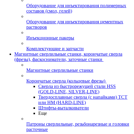
Оборудование для инъектирования полимерных
составов (смол, гелей)
Оборудование для инъектирования цементных
растворов
Инъекционные пакеры
Комплектующие и запчасти
Магнитные сверлильные станки, корончатые сверла
(фрезы), фаскосниматели, заточные станки
Магнитные сверлильные станки
Корончатые сверла (кольцевые фрезы)
Сверла из быстрорежущей стали HSS
(GOLD-LINE, SILVER-LINE)
Твердосплавные сверла (с напайками) ТСТ
или HM (HARD-LINE)
Штифты-выталкиватели
Еще
Патроны сверлильные, резьбонарезные и головки
расточные