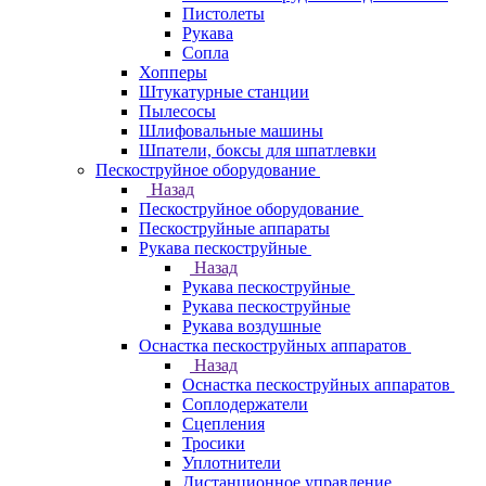
Пистолеты
Рукава
Сопла
Хопперы
Штукатурные станции
Пылесосы
Шлифовальные машины
Шпатели, боксы для шпатлевки
Пескоструйное оборудование
Назад
Пескоструйное оборудование
Пескоструйные аппараты
Рукава пескоструйные
Назад
Рукава пескоструйные
Рукава пескоструйные
Рукава воздушные
Оснастка пескоструйных аппаратов
Назад
Оснастка пескоструйных аппаратов
Соплодержатели
Сцепления
Тросики
Уплотнители
Дистанционное управление