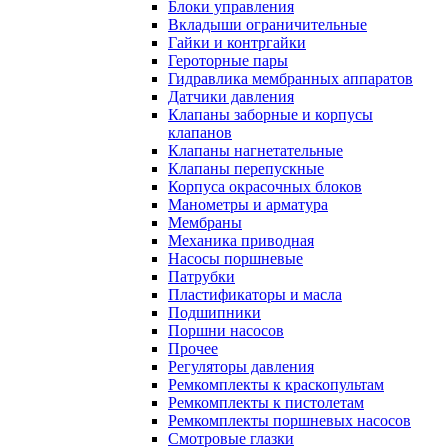
Блоки управления
Вкладыши ограничительные
Гайки и контргайки
Героторные пары
Гидравлика мембранных аппаратов
Датчики давления
Клапаны заборные и корпусы
клапанов
Клапаны нагнетательные
Клапаны перепускные
Корпуса окрасочных блоков
Манометры и арматура
Мембраны
Механика приводная
Насосы поршневые
Патрубки
Пластификаторы и масла
Подшипники
Поршни насосов
Прочее
Регуляторы давления
Ремкомплекты к краскопультам
Ремкомплекты к пистолетам
Ремкомплекты поршневых насосов
Смотровые глазки