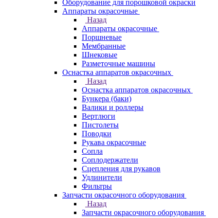
Оборудование для порошковой окраски
Аппараты окрасочные
Назад
Аппараты окрасочные
Поршневые
Мембранные
Шнековые
Разметочные машины
Оснастка аппаратов окрасочных
Назад
Оснастка аппаратов окрасочных
Бункера (баки)
Валики и роллеры
Вертлюги
Пистолеты
Поводки
Рукава окрасочные
Сопла
Соплодержатели
Сцепления для рукавов
Удлинители
Фильтры
Запчасти окрасочного оборудования
Назад
Запчасти окрасочного оборудования