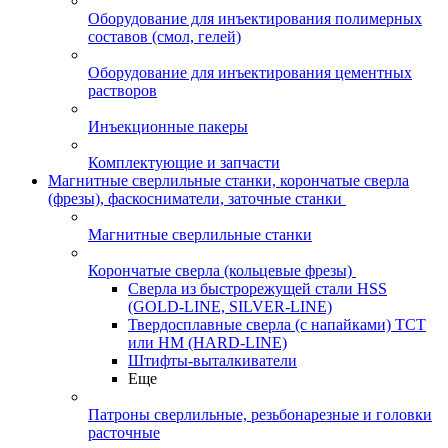
Оборудование для инъектирования полимерных
составов (смол, гелей)
Оборудование для инъектирования цементных
растворов
Инъекционные пакеры
Комплектующие и запчасти
Магнитные сверлильные станки, корончатые сверла
(фрезы), фаскосниматели, заточные станки
Магнитные сверлильные станки
Корончатые сверла (кольцевые фрезы)
Сверла из быстрорежущей стали HSS
(GOLD-LINE, SILVER-LINE)
Твердосплавные сверла (с напайками) ТСТ
или HM (HARD-LINE)
Штифты-выталкиватели
Еще
Патроны сверлильные, резьбонарезные и головки
расточные