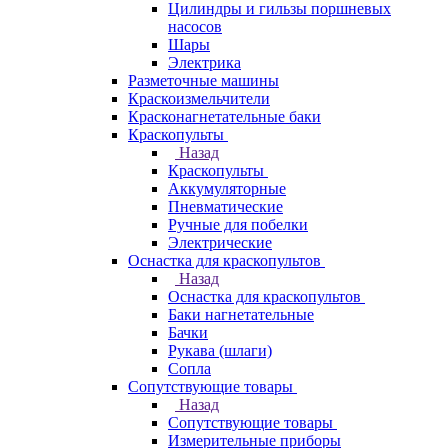
Цилиндры и гильзы поршневых
насосов
Шары
Электрика
Разметочные машины
Краскоизмельчители
Красконагнетательные баки
Краскопульты
Назад
Краскопульты
Аккумуляторные
Пневматические
Ручные для побелки
Электрические
Оснастка для краскопультов
Назад
Оснастка для краскопультов
Баки нагнетательные
Бачки
Рукава (шлаги)
Сопла
Сопутствующие товары
Назад
Сопутствующие товары
Измерительные приборы