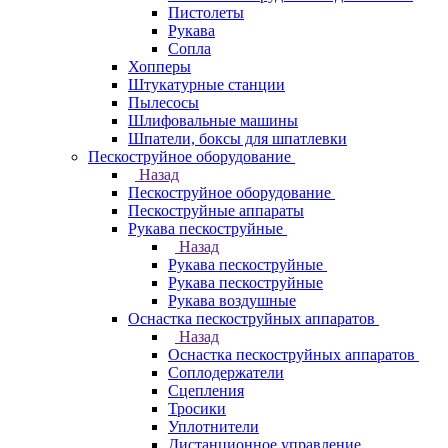
Пистолеты
Рукава
Сопла
Хопперы
Штукатурные станции
Пылесосы
Шлифовальные машины
Шпатели, боксы для шпатлевки
Пескоструйное оборудование
Назад
Пескоструйное оборудование
Пескоструйные аппараты
Рукава пескоструйные
Назад
Рукава пескоструйные
Рукава пескоструйные
Рукава воздушные
Оснастка пескоструйных аппаратов
Назад
Оснастка пескоструйных аппаратов
Соплодержатели
Сцепления
Тросики
Уплотнители
Дистанционное управление