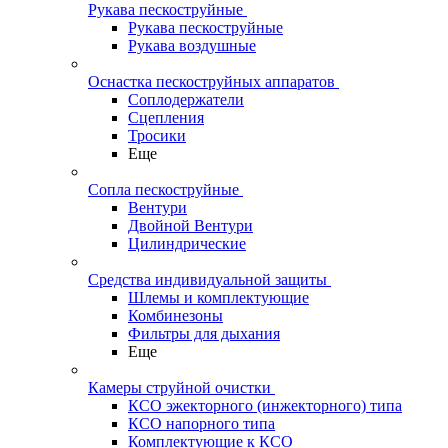
Рукава пескоструйные
Рукава пескоструйные
Рукава воздушные
Оснастка пескоструйных аппаратов
Соплодержатели
Сцепления
Тросики
Еще
Сопла пескоструйные
Вентури
Двойной Вентури
Цилиндрические
Средства индивидуальной защиты
Шлемы и комплектующие
Комбинезоны
Фильтры для дыхания
Еще
Камеры струйной очистки
КСО эжекторного (инжекторного) типа
КСО напорного типа
Комплектующие к КСО