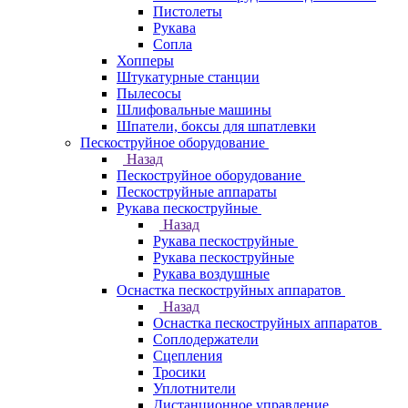
Пистолеты
Рукава
Сопла
Хопперы
Штукатурные станции
Пылесосы
Шлифовальные машины
Шпатели, боксы для шпатлевки
Пескоструйное оборудование
Назад
Пескоструйное оборудование
Пескоструйные аппараты
Рукава пескоструйные
Назад
Рукава пескоструйные
Рукава пескоструйные
Рукава воздушные
Оснастка пескоструйных аппаратов
Назад
Оснастка пескоструйных аппаратов
Соплодержатели
Сцепления
Тросики
Уплотнители
Дистанционное управление