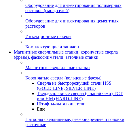
Оборудование для инъектирования полимерных
составов (смол, гелей)
Оборудование для инъектирования цементных
растворов
Инъекционные пакеры
Комплектующие и запчасти
Магнитные сверлильные станки, корончатые сверла
(фрезы), фаскосниматели, заточные станки
Магнитные сверлильные станки
Корончатые сверла (кольцевые фрезы)
Сверла из быстрорежущей стали HSS
(GOLD-LINE, SILVER-LINE)
Твердосплавные сверла (с напайками) ТСТ
или HM (HARD-LINE)
Штифты-выталкиватели
Еще
Патроны сверлильные, резьбонарезные и головки
расточные