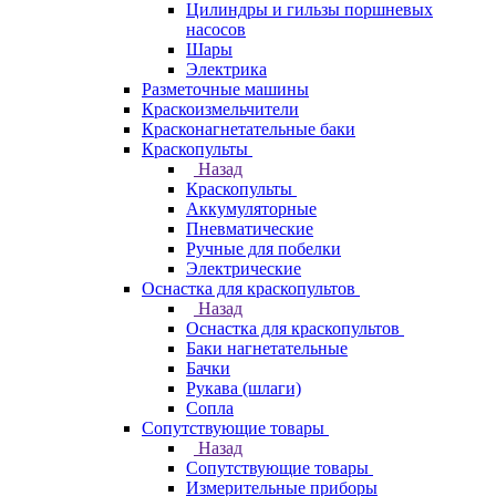
Цилиндры и гильзы поршневых
насосов
Шары
Электрика
Разметочные машины
Краскоизмельчители
Красконагнетательные баки
Краскопульты
Назад
Краскопульты
Аккумуляторные
Пневматические
Ручные для побелки
Электрические
Оснастка для краскопультов
Назад
Оснастка для краскопультов
Баки нагнетательные
Бачки
Рукава (шлаги)
Сопла
Сопутствующие товары
Назад
Сопутствующие товары
Измерительные приборы