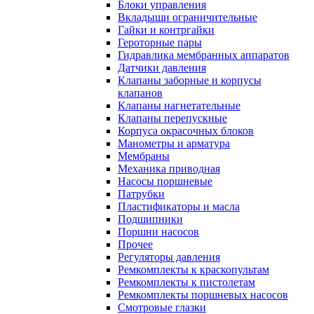
Блоки управления
Вкладыши ограничительные
Гайки и контргайки
Героторные пары
Гидравлика мембранных аппаратов
Датчики давления
Клапаны заборные и корпусы
клапанов
Клапаны нагнетательные
Клапаны перепускные
Корпуса окрасочных блоков
Манометры и арматура
Мембраны
Механика приводная
Насосы поршневые
Патрубки
Пластификаторы и масла
Подшипники
Поршни насосов
Прочее
Регуляторы давления
Ремкомплекты к краскопультам
Ремкомплекты к пистолетам
Ремкомплекты поршневых насосов
Смотровые глазки