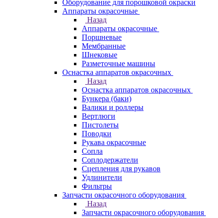
Оборудование для порошковой окраски
Аппараты окрасочные
Назад
Аппараты окрасочные
Поршневые
Мембранные
Шнековые
Разметочные машины
Оснастка аппаратов окрасочных
Назад
Оснастка аппаратов окрасочных
Бункера (баки)
Валики и роллеры
Вертлюги
Пистолеты
Поводки
Рукава окрасочные
Сопла
Соплодержатели
Сцепления для рукавов
Удлинители
Фильтры
Запчасти окрасочного оборудования
Назад
Запчасти окрасочного оборудования