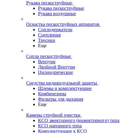
Рукава пескоструйные
Рукава пескоструйные
Рукава воздушные
Оснастка пескоструйных аппаратов
Соплодержатели
Сцепления
Тросики
Еще
Сопла пескоструйные
Вентури
Двойной Вентури
Цилиндрические
Средства индивидуальной защиты
Шлемы и комплектующие
Комбинезоны
Фильтры для дыхания
Еще
Камеры струйной очистки
КСО эжекторного (инжекторного) типа
КСО напорного типа
Комплектующие к КСО