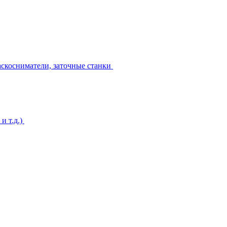
аскосниматели, заточные станки
и т.д.)