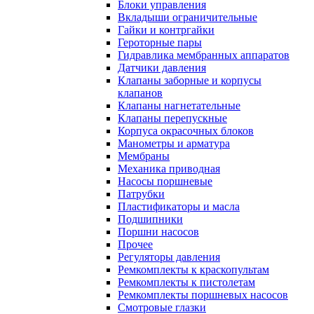
Блоки управления
Вкладыши ограничительные
Гайки и контргайки
Героторные пары
Гидравлика мембранных аппаратов
Датчики давления
Клапаны заборные и корпусы
клапанов
Клапаны нагнетательные
Клапаны перепускные
Корпуса окрасочных блоков
Манометры и арматура
Мембраны
Механика приводная
Насосы поршневые
Патрубки
Пластификаторы и масла
Подшипники
Поршни насосов
Прочее
Регуляторы давления
Ремкомплекты к краскопультам
Ремкомплекты к пистолетам
Ремкомплекты поршневых насосов
Смотровые глазки