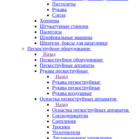
Пистолеты
Рукава
Сопла
Хопперы
Штукатурные станции
Пылесосы
Шлифовальные машины
Шпатели, боксы для шпатлевки
Пескоструйное оборудование
Назад
Пескоструйное оборудование
Пескоструйные аппараты
Рукава пескоструйные
Назад
Рукава пескоструйные
Рукава пескоструйные
Рукава воздушные
Оснастка пескоструйных аппаратов
Назад
Оснастка пескоструйных аппаратов
Соплодержатели
Сцепления
Тросики
Уплотнители
Дистанционное управление