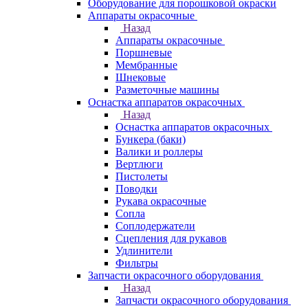
Оборудование для порошковой окраски
Аппараты окрасочные
Назад
Аппараты окрасочные
Поршневые
Мембранные
Шнековые
Разметочные машины
Оснастка аппаратов окрасочных
Назад
Оснастка аппаратов окрасочных
Бункера (баки)
Валики и роллеры
Вертлюги
Пистолеты
Поводки
Рукава окрасочные
Сопла
Соплодержатели
Сцепления для рукавов
Удлинители
Фильтры
Запчасти окрасочного оборудования
Назад
Запчасти окрасочного оборудования