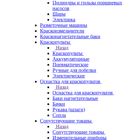
Цилиндры и гильзы поршневых
насосов
Шары
Электрика
Разметочные машины
Краскоизмельчители
Красконагнетательные баки
Краскопульты
Назад
Краскопульты
Аккумуляторные
Пневматические
Ручные для побелки
Электрические
Оснастка для краскопультов
Назад
Оснастка для краскопультов
Баки нагнетательные
Бачки
Рукава (шлаги)
Сопла
Сопутствующие товары
Назад
Сопутствующие товары
Измерительные приборы