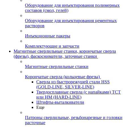
Оборудование для инъектирования полимерных
составов (смол, гелей)
Оборудование для инъектирования цементных
растворов
Инъекционные пакеры
Комплектующие и запчасти
Магнитные сверлильные станки, корончатые сверла
(фрезы), фаскосниматели, заточные станки
Магнитные сверлильные станки
Корончатые сверла (кольцевые фрезы)
Сверла из быстрорежущей стали HSS
(GOLD-LINE, SILVER-LINE)
Твердосплавные сверла (с напайками) ТСТ
или HM (HARD-LINE)
Штифты-выталкиватели
Еще
Патроны сверлильные, резьбонарезные и головки
расточные