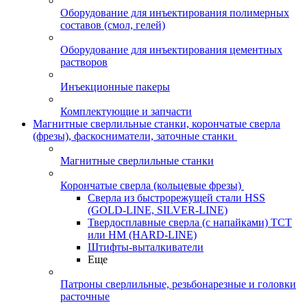
Оборудование для инъектирования полимерных
составов (смол, гелей)
Оборудование для инъектирования цементных
растворов
Инъекционные пакеры
Комплектующие и запчасти
Магнитные сверлильные станки, корончатые сверла
(фрезы), фаскосниматели, заточные станки
Магнитные сверлильные станки
Корончатые сверла (кольцевые фрезы)
Сверла из быстрорежущей стали HSS
(GOLD-LINE, SILVER-LINE)
Твердосплавные сверла (с напайками) ТСТ
или HM (HARD-LINE)
Штифты-выталкиватели
Еще
Патроны сверлильные, резьбонарезные и головки
расточные