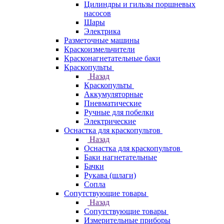
Цилиндры и гильзы поршневых
насосов
Шары
Электрика
Разметочные машины
Краскоизмельчители
Красконагнетательные баки
Краскопульты
Назад
Краскопульты
Аккумуляторные
Пневматические
Ручные для побелки
Электрические
Оснастка для краскопультов
Назад
Оснастка для краскопультов
Баки нагнетательные
Бачки
Рукава (шлаги)
Сопла
Сопутствующие товары
Назад
Сопутствующие товары
Измерительные приборы