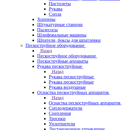
Пистолеты
Рукава
Сопла
Хопперы
Штукатурные станции
Пылесосы
Шлифовальные машины
Шпатели, боксы для шпатлевки
Пескоструйное оборудование
Назад
Пескоструйное оборудование
Пескоструйные аппараты
Рукава пескоструйные
Назад
Рукава пескоструйные
Рукава пескоструйные
Рукава воздушные
Оснастка пескоструйных аппаратов
Назад
Оснастка пескоструйных аппаратов
Соплодержатели
Сцепления
Тросики
Уплотнители
Дистанционное управление