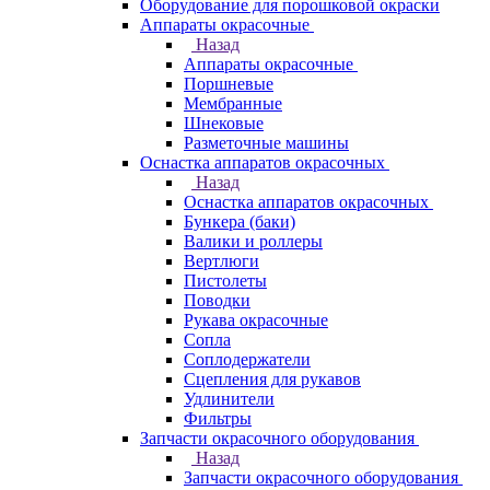
Оборудование для порошковой окраски
Аппараты окрасочные
Назад
Аппараты окрасочные
Поршневые
Мембранные
Шнековые
Разметочные машины
Оснастка аппаратов окрасочных
Назад
Оснастка аппаратов окрасочных
Бункера (баки)
Валики и роллеры
Вертлюги
Пистолеты
Поводки
Рукава окрасочные
Сопла
Соплодержатели
Сцепления для рукавов
Удлинители
Фильтры
Запчасти окрасочного оборудования
Назад
Запчасти окрасочного оборудования