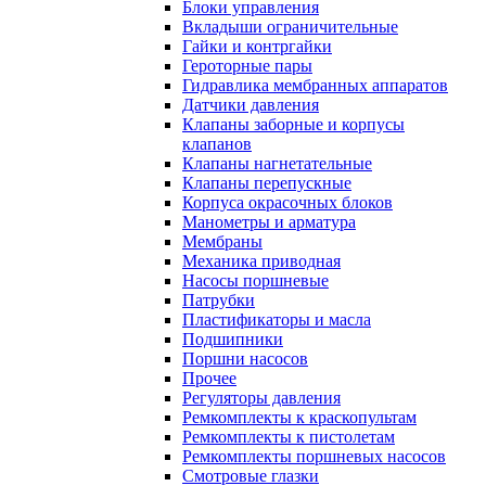
Блоки управления
Вкладыши ограничительные
Гайки и контргайки
Героторные пары
Гидравлика мембранных аппаратов
Датчики давления
Клапаны заборные и корпусы
клапанов
Клапаны нагнетательные
Клапаны перепускные
Корпуса окрасочных блоков
Манометры и арматура
Мембраны
Механика приводная
Насосы поршневые
Патрубки
Пластификаторы и масла
Подшипники
Поршни насосов
Прочее
Регуляторы давления
Ремкомплекты к краскопультам
Ремкомплекты к пистолетам
Ремкомплекты поршневых насосов
Смотровые глазки