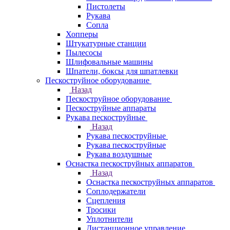
Пистолеты
Рукава
Сопла
Хопперы
Штукатурные станции
Пылесосы
Шлифовальные машины
Шпатели, боксы для шпатлевки
Пескоструйное оборудование
Назад
Пескоструйное оборудование
Пескоструйные аппараты
Рукава пескоструйные
Назад
Рукава пескоструйные
Рукава пескоструйные
Рукава воздушные
Оснастка пескоструйных аппаратов
Назад
Оснастка пескоструйных аппаратов
Соплодержатели
Сцепления
Тросики
Уплотнители
Дистанционное управление