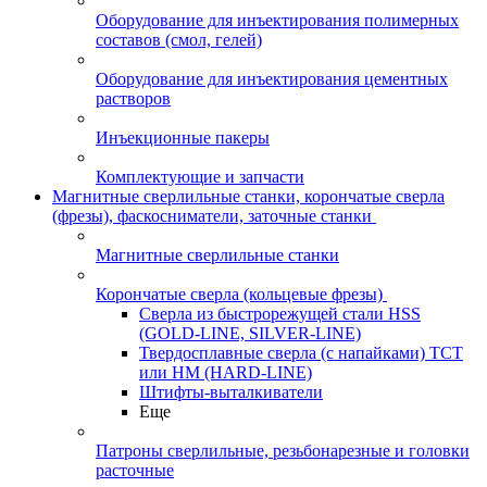
Оборудование для инъектирования полимерных
составов (смол, гелей)
Оборудование для инъектирования цементных
растворов
Инъекционные пакеры
Комплектующие и запчасти
Магнитные сверлильные станки, корончатые сверла
(фрезы), фаскосниматели, заточные станки
Магнитные сверлильные станки
Корончатые сверла (кольцевые фрезы)
Сверла из быстрорежущей стали HSS
(GOLD-LINE, SILVER-LINE)
Твердосплавные сверла (с напайками) ТСТ
или HM (HARD-LINE)
Штифты-выталкиватели
Еще
Патроны сверлильные, резьбонарезные и головки
расточные