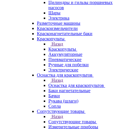
Цилиндры и гильзы поршневых
насосов
Шары
Электрика
Разметочные машины
Краскоизмельчители
Красконагнетательные баки
Краскопульты
Назад
Краскопульты
Аккумуляторные
Пневматические
Ручные для побелки
Электрические
Оснастка для краскопультов
Назад
Оснастка для краскопультов
Баки нагнетательные
Бачки
Рукава (шлаги)
Сопла
Сопутствующие товары
Назад
Сопутствующие товары
Измерительные приборы