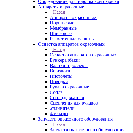
Оборудование для порошковой окраски
Аппараты окрасочные
Назад
Аппараты окрасочные
Поршневые
Мембранные
Шнековые
Разметочные машины
Оснастка аппаратов окрасочных
Назад
Оснастка аппаратов окрасочных
Бункера (баки)
Валики и роллеры
Вертлюги
Пистолеты
Поводки
Рукава окрасочные
Сопла
Соплодержатели
Сцепления для рукавов
Удлинители
Фильтры
Запчасти окрасочного оборудования
Назад
Запчасти окрасочного оборудования