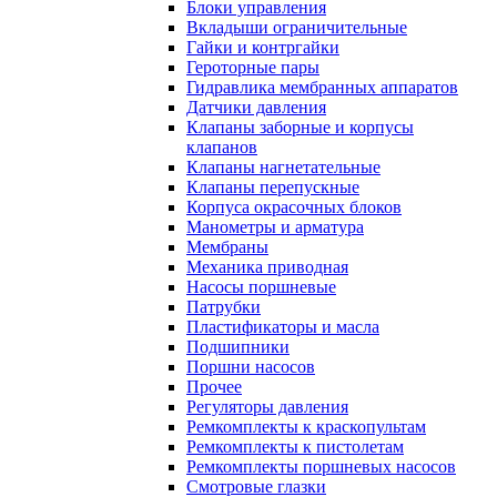
Блоки управления
Вкладыши ограничительные
Гайки и контргайки
Героторные пары
Гидравлика мембранных аппаратов
Датчики давления
Клапаны заборные и корпусы
клапанов
Клапаны нагнетательные
Клапаны перепускные
Корпуса окрасочных блоков
Манометры и арматура
Мембраны
Механика приводная
Насосы поршневые
Патрубки
Пластификаторы и масла
Подшипники
Поршни насосов
Прочее
Регуляторы давления
Ремкомплекты к краскопультам
Ремкомплекты к пистолетам
Ремкомплекты поршневых насосов
Смотровые глазки