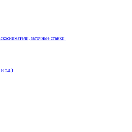
аскосниматели, заточные станки
и т.д.)