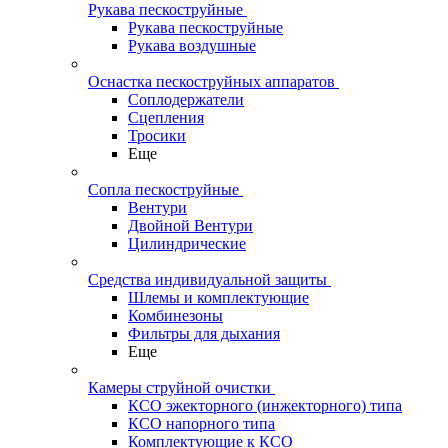
Рукава пескоструйные
Рукава пескоструйные
Рукава воздушные
Оснастка пескоструйных аппаратов
Соплодержатели
Сцепления
Тросики
Еще
Сопла пескоструйные
Вентури
Двойной Вентури
Цилиндрические
Средства индивидуальной защиты
Шлемы и комплектующие
Комбинезоны
Фильтры для дыхания
Еще
Камеры струйной очистки
КСО эжекторного (инжекторного) типа
КСО напорного типа
Комплектующие к КСО