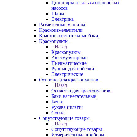
Цилиндры и гильзы поршневых
насосов
Шары
Электрика
Разметочные машины
Краскоизмельчители
Красконагнетательные баки
Краскопульты
Назад
Краскопульты
Аккумуляторные
Пневматические
Ручные для побелки
Электрические
Оснастка для краскопультов
Назад
Оснастка для краскопультов
Баки нагнетательные
Бачки
Рукава (шлаги)
Сопла
Сопутствующие товары
Назад
Сопутствующие товары
Измерительные приборы