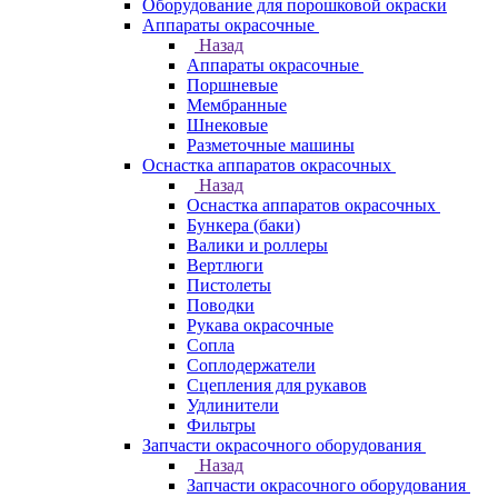
Оборудование для порошковой окраски
Аппараты окрасочные
Назад
Аппараты окрасочные
Поршневые
Мембранные
Шнековые
Разметочные машины
Оснастка аппаратов окрасочных
Назад
Оснастка аппаратов окрасочных
Бункера (баки)
Валики и роллеры
Вертлюги
Пистолеты
Поводки
Рукава окрасочные
Сопла
Соплодержатели
Сцепления для рукавов
Удлинители
Фильтры
Запчасти окрасочного оборудования
Назад
Запчасти окрасочного оборудования