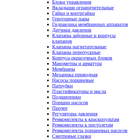
Блоки управления
Вкладыши ограничительные
Гайки и контргайки
Героторные пары
Гидравлика мембранных аппаратов
Датчики давления
Клапаны заборные и корпусы
клапанов
Клапаны нагнетательные
Клапаны перепускные
Корпуса окрасочных блоков
Манометры и арматура
Мембраны
Механика приводная
Насосы поршневые
Патрубки
Пластификаторы и масла
Подшипники
Поршни насосов
Прочее
Регуляторы давления
Ремкомплекты к краскопультам
Ремкомплекты к пистолетам
Ремкомплекты поршневых насосов
Смотровые глазки