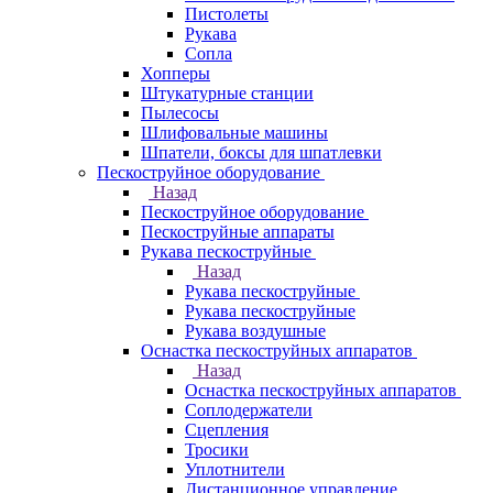
Пистолеты
Рукава
Сопла
Хопперы
Штукатурные станции
Пылесосы
Шлифовальные машины
Шпатели, боксы для шпатлевки
Пескоструйное оборудование
Назад
Пескоструйное оборудование
Пескоструйные аппараты
Рукава пескоструйные
Назад
Рукава пескоструйные
Рукава пескоструйные
Рукава воздушные
Оснастка пескоструйных аппаратов
Назад
Оснастка пескоструйных аппаратов
Соплодержатели
Сцепления
Тросики
Уплотнители
Дистанционное управление