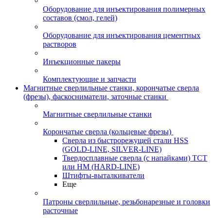
Оборудование для инъектирования полимерных
составов (смол, гелей)
Оборудование для инъектирования цементных
растворов
Инъекционные пакеры
Комплектующие и запчасти
Магнитные сверлильные станки, корончатые сверла
(фрезы), фаскосниматели, заточные станки
Магнитные сверлильные станки
Корончатые сверла (кольцевые фрезы)
Сверла из быстрорежущей стали HSS
(GOLD-LINE, SILVER-LINE)
Твердосплавные сверла (с напайками) ТСТ
или HM (HARD-LINE)
Штифты-выталкиватели
Еще
Патроны сверлильные, резьбонарезные и головки
расточные