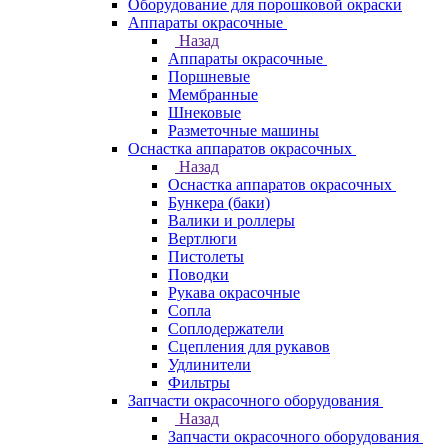
Оборудование для порошковой окраски
Аппараты окрасочные
Назад
Аппараты окрасочные
Поршневые
Мембранные
Шнековые
Разметочные машины
Оснастка аппаратов окрасочных
Назад
Оснастка аппаратов окрасочных
Бункера (баки)
Валики и роллеры
Вертлюги
Пистолеты
Поводки
Рукава окрасочные
Сопла
Соплодержатели
Сцепления для рукавов
Удлинители
Фильтры
Запчасти окрасочного оборудования
Назад
Запчасти окрасочного оборудования