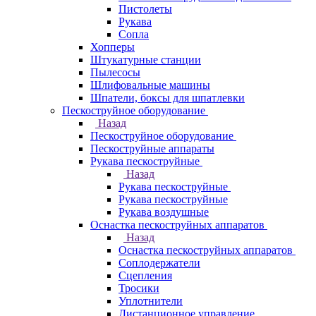
Пистолеты
Рукава
Сопла
Хопперы
Штукатурные станции
Пылесосы
Шлифовальные машины
Шпатели, боксы для шпатлевки
Пескоструйное оборудование
Назад
Пескоструйное оборудование
Пескоструйные аппараты
Рукава пескоструйные
Назад
Рукава пескоструйные
Рукава пескоструйные
Рукава воздушные
Оснастка пескоструйных аппаратов
Назад
Оснастка пескоструйных аппаратов
Соплодержатели
Сцепления
Тросики
Уплотнители
Дистанционное управление