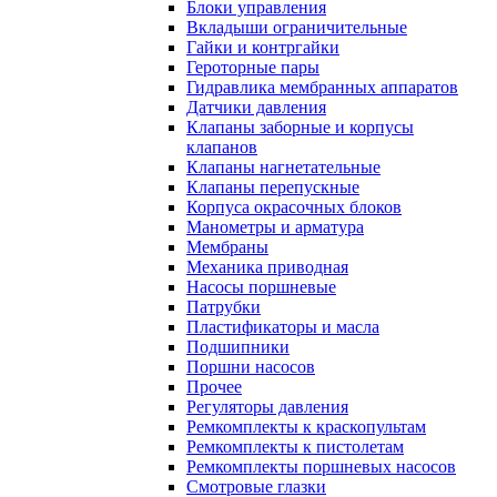
Блоки управления
Вкладыши ограничительные
Гайки и контргайки
Героторные пары
Гидравлика мембранных аппаратов
Датчики давления
Клапаны заборные и корпусы
клапанов
Клапаны нагнетательные
Клапаны перепускные
Корпуса окрасочных блоков
Манометры и арматура
Мембраны
Механика приводная
Насосы поршневые
Патрубки
Пластификаторы и масла
Подшипники
Поршни насосов
Прочее
Регуляторы давления
Ремкомплекты к краскопультам
Ремкомплекты к пистолетам
Ремкомплекты поршневых насосов
Смотровые глазки