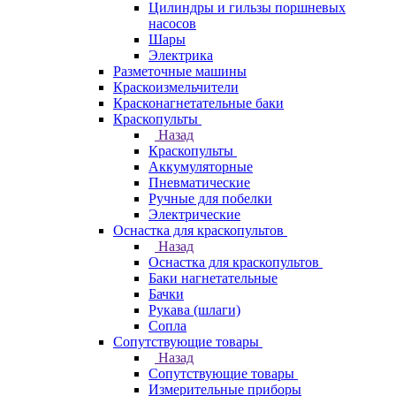
Цилиндры и гильзы поршневых
насосов
Шары
Электрика
Разметочные машины
Краскоизмельчители
Красконагнетательные баки
Краскопульты
Назад
Краскопульты
Аккумуляторные
Пневматические
Ручные для побелки
Электрические
Оснастка для краскопультов
Назад
Оснастка для краскопультов
Баки нагнетательные
Бачки
Рукава (шлаги)
Сопла
Сопутствующие товары
Назад
Сопутствующие товары
Измерительные приборы