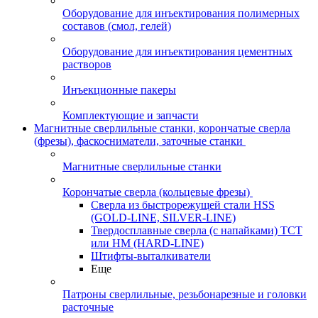
Оборудование для инъектирования полимерных
составов (смол, гелей)
Оборудование для инъектирования цементных
растворов
Инъекционные пакеры
Комплектующие и запчасти
Магнитные сверлильные станки, корончатые сверла
(фрезы), фаскосниматели, заточные станки
Магнитные сверлильные станки
Корончатые сверла (кольцевые фрезы)
Сверла из быстрорежущей стали HSS
(GOLD-LINE, SILVER-LINE)
Твердосплавные сверла (с напайками) ТСТ
или HM (HARD-LINE)
Штифты-выталкиватели
Еще
Патроны сверлильные, резьбонарезные и головки
расточные