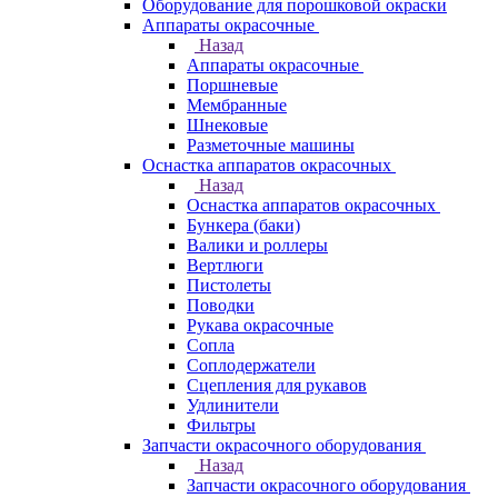
Оборудование для порошковой окраски
Аппараты окрасочные
Назад
Аппараты окрасочные
Поршневые
Мембранные
Шнековые
Разметочные машины
Оснастка аппаратов окрасочных
Назад
Оснастка аппаратов окрасочных
Бункера (баки)
Валики и роллеры
Вертлюги
Пистолеты
Поводки
Рукава окрасочные
Сопла
Соплодержатели
Сцепления для рукавов
Удлинители
Фильтры
Запчасти окрасочного оборудования
Назад
Запчасти окрасочного оборудования