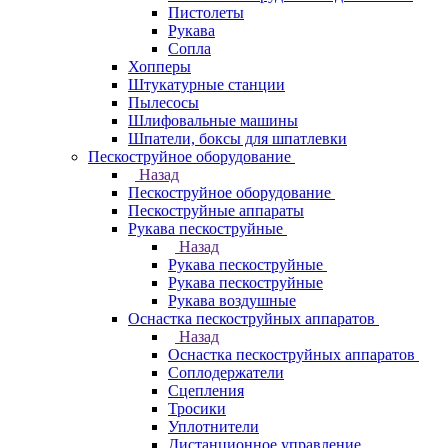
Пистолеты
Рукава
Сопла
Хопперы
Штукатурные станции
Пылесосы
Шлифовальные машины
Шпатели, боксы для шпатлевки
Пескоструйное оборудование
Назад
Пескоструйное оборудование
Пескоструйные аппараты
Рукава пескоструйные
Назад
Рукава пескоструйные
Рукава пескоструйные
Рукава воздушные
Оснастка пескоструйных аппаратов
Назад
Оснастка пескоструйных аппаратов
Соплодержатели
Сцепления
Тросики
Уплотнители
Дистанционное управление