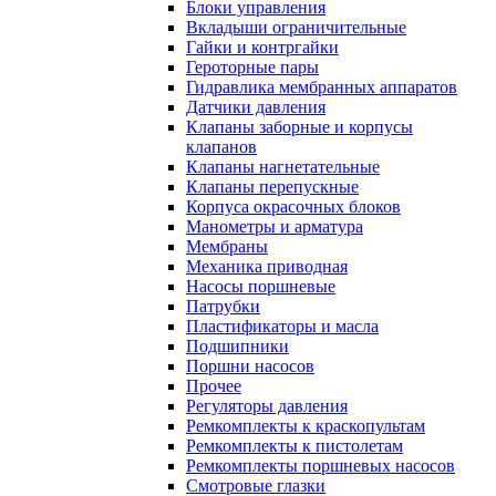
Блоки управления
Вкладыши ограничительные
Гайки и контргайки
Героторные пары
Гидравлика мембранных аппаратов
Датчики давления
Клапаны заборные и корпусы
клапанов
Клапаны нагнетательные
Клапаны перепускные
Корпуса окрасочных блоков
Манометры и арматура
Мембраны
Механика приводная
Насосы поршневые
Патрубки
Пластификаторы и масла
Подшипники
Поршни насосов
Прочее
Регуляторы давления
Ремкомплекты к краскопультам
Ремкомплекты к пистолетам
Ремкомплекты поршневых насосов
Смотровые глазки