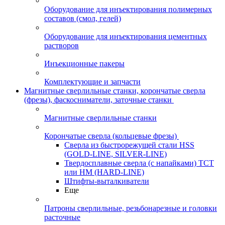
Оборудование для инъектирования полимерных
составов (смол, гелей)
Оборудование для инъектирования цементных
растворов
Инъекционные пакеры
Комплектующие и запчасти
Магнитные сверлильные станки, корончатые сверла
(фрезы), фаскосниматели, заточные станки
Магнитные сверлильные станки
Корончатые сверла (кольцевые фрезы)
Сверла из быстрорежущей стали HSS
(GOLD-LINE, SILVER-LINE)
Твердосплавные сверла (с напайками) ТСТ
или HM (HARD-LINE)
Штифты-выталкиватели
Еще
Патроны сверлильные, резьбонарезные и головки
расточные