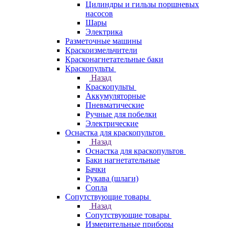
Цилиндры и гильзы поршневых
насосов
Шары
Электрика
Разметочные машины
Краскоизмельчители
Красконагнетательные баки
Краскопульты
Назад
Краскопульты
Аккумуляторные
Пневматические
Ручные для побелки
Электрические
Оснастка для краскопультов
Назад
Оснастка для краскопультов
Баки нагнетательные
Бачки
Рукава (шлаги)
Сопла
Сопутствующие товары
Назад
Сопутствующие товары
Измерительные приборы