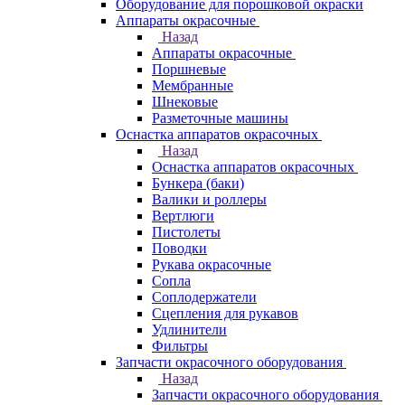
Оборудование для порошковой окраски
Аппараты окрасочные
Назад
Аппараты окрасочные
Поршневые
Мембранные
Шнековые
Разметочные машины
Оснастка аппаратов окрасочных
Назад
Оснастка аппаратов окрасочных
Бункера (баки)
Валики и роллеры
Вертлюги
Пистолеты
Поводки
Рукава окрасочные
Сопла
Соплодержатели
Сцепления для рукавов
Удлинители
Фильтры
Запчасти окрасочного оборудования
Назад
Запчасти окрасочного оборудования