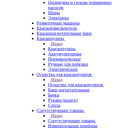
Цилиндры и гильзы поршневых
насосов
Шары
Электрика
Разметочные машины
Краскоизмельчители
Красконагнетательные баки
Краскопульты
Назад
Краскопульты
Аккумуляторные
Пневматические
Ручные для побелки
Электрические
Оснастка для краскопультов
Назад
Оснастка для краскопультов
Баки нагнетательные
Бачки
Рукава (шлаги)
Сопла
Сопутствующие товары
Назад
Сопутствующие товары
Измерительные приборы