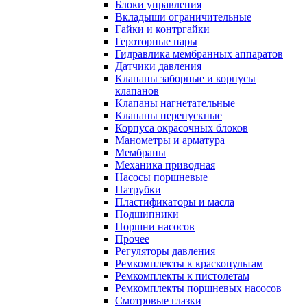
Блоки управления
Вкладыши ограничительные
Гайки и контргайки
Героторные пары
Гидравлика мембранных аппаратов
Датчики давления
Клапаны заборные и корпусы
клапанов
Клапаны нагнетательные
Клапаны перепускные
Корпуса окрасочных блоков
Манометры и арматура
Мембраны
Механика приводная
Насосы поршневые
Патрубки
Пластификаторы и масла
Подшипники
Поршни насосов
Прочее
Регуляторы давления
Ремкомплекты к краскопультам
Ремкомплекты к пистолетам
Ремкомплекты поршневых насосов
Смотровые глазки