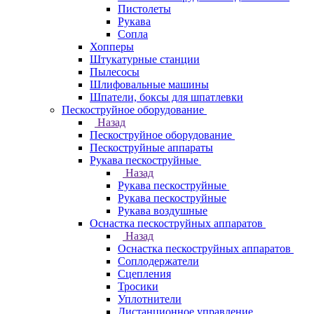
Пистолеты
Рукава
Сопла
Хопперы
Штукатурные станции
Пылесосы
Шлифовальные машины
Шпатели, боксы для шпатлевки
Пескоструйное оборудование
Назад
Пескоструйное оборудование
Пескоструйные аппараты
Рукава пескоструйные
Назад
Рукава пескоструйные
Рукава пескоструйные
Рукава воздушные
Оснастка пескоструйных аппаратов
Назад
Оснастка пескоструйных аппаратов
Соплодержатели
Сцепления
Тросики
Уплотнители
Дистанционное управление