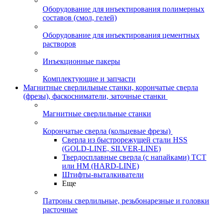
Оборудование для инъектирования полимерных
составов (смол, гелей)
Оборудование для инъектирования цементных
растворов
Инъекционные пакеры
Комплектующие и запчасти
Магнитные сверлильные станки, корончатые сверла
(фрезы), фаскосниматели, заточные станки
Магнитные сверлильные станки
Корончатые сверла (кольцевые фрезы)
Сверла из быстрорежущей стали HSS
(GOLD-LINE, SILVER-LINE)
Твердосплавные сверла (с напайками) ТСТ
или HM (HARD-LINE)
Штифты-выталкиватели
Еще
Патроны сверлильные, резьбонарезные и головки
расточные