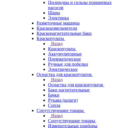
Цилиндры и гильзы поршневых
насосов
Шары
Электрика
Разметочные машины
Краскоизмельчители
Красконагнетательные баки
Краскопульты
Назад
Краскопульты
Аккумуляторные
Пневматические
Ручные для побелки
Электрические
Оснастка для краскопультов
Назад
Оснастка для краскопультов
Баки нагнетательные
Бачки
Рукава (шлаги)
Сопла
Сопутствующие товары
Назад
Сопутствующие товары
Измерительные приборы