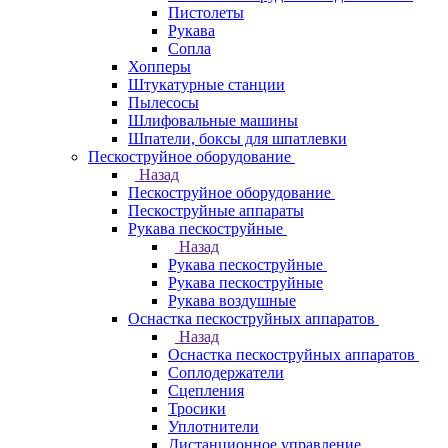
Пистолеты
Рукава
Сопла
Хопперы
Штукатурные станции
Пылесосы
Шлифовальные машины
Шпатели, боксы для шпатлевки
Пескоструйное оборудование
Назад
Пескоструйное оборудование
Пескоструйные аппараты
Рукава пескоструйные
Назад
Рукава пескоструйные
Рукава пескоструйные
Рукава воздушные
Оснастка пескоструйных аппаратов
Назад
Оснастка пескоструйных аппаратов
Соплодержатели
Сцепления
Тросики
Уплотнители
Дистанционное управление