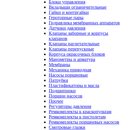
Блоки управления
Вкладыши ограничительные
Гайки и контргайки
Героторные пары
Гидравлика мембранных аппаратов
Датчики давления
Клапаны заборные и корпусы
клапанов
Клапаны нагнетательные
Клапаны перепускные
Корпуса окрасочных блоков
Манометры и арматура
Мембраны
Механика приводная
Насосы поршневые
Патрубки
Пластификаторы и масла
Подшипники
Поршни насосов
Прочее
Регуляторы давления
Ремкомплекты к краскопультам
Ремкомплекты к пистолетам
Ремкомплекты поршневых насосов
Смотровые глазки