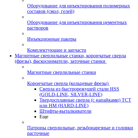
Оборудование для инъектирования полимерных
составов (смол, гелей)
Оборудование для инъектирования цементных
растворов
Инъекционные пакеры
Комплектующие и запчасти
Магнитные сверлильные станки, корончатые сверла
(фрезы), фаскосниматели, заточные станки
Магнитные сверлильные станки
Корончатые сверла (кольцевые фрезы)
Сверла из быстрорежущей стали HSS
(GOLD-LINE, SILVER-LINE)
Твердосплавные сверла (с напайками) ТСТ
или HM (HARD-LINE)
Штифты-выталкиватели
Еще
Патроны сверлильные, резьбонарезные и головки
расточные