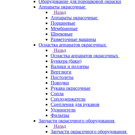
Оборудование для порошковой окраски
Аппараты окрасочные
Назад
Аппараты окрасочные
Поршневые
Мембранные
Шнековые
Разметочные машины
Оснастка аппаратов окрасочных
Назад
Оснастка аппаратов окрасочных
Бункера (баки)
Валики и роллеры
Вертлюги
Пистолеты
Поводки
Рукава окрасочные
Сопла
Соплодержатели
Сцепления для рукавов
Удлинители
Фильтры
Запчасти окрасочного оборудования
Назад
Запчасти окрасочного оборудования