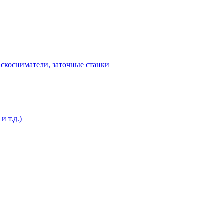
аскосниматели, заточные станки
и т.д.)