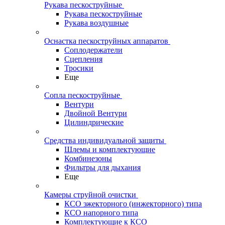
Рукава пескоструйные
Рукава пескоструйные
Рукава воздушные
Оснастка пескоструйных аппаратов
Соплодержатели
Сцепления
Тросики
Еще
Сопла пескоструйные
Вентури
Двойной Вентури
Цилиндрические
Средства индивидуальной защиты
Шлемы и комплектующие
Комбинезоны
Фильтры для дыхания
Еще
Камеры струйной очистки
КСО эжекторного (инжекторного) типа
КСО напорного типа
Комплектующие к КСО