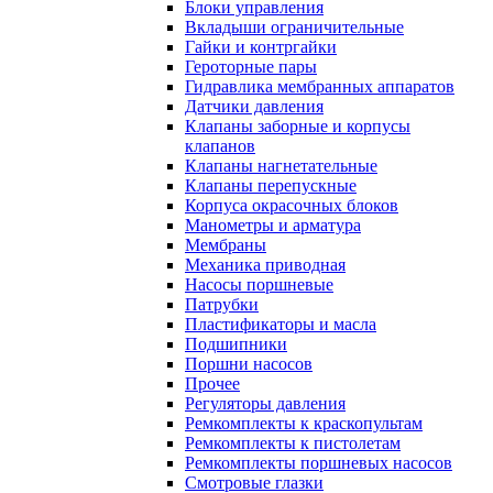
Блоки управления
Вкладыши ограничительные
Гайки и контргайки
Героторные пары
Гидравлика мембранных аппаратов
Датчики давления
Клапаны заборные и корпусы
клапанов
Клапаны нагнетательные
Клапаны перепускные
Корпуса окрасочных блоков
Манометры и арматура
Мембраны
Механика приводная
Насосы поршневые
Патрубки
Пластификаторы и масла
Подшипники
Поршни насосов
Прочее
Регуляторы давления
Ремкомплекты к краскопультам
Ремкомплекты к пистолетам
Ремкомплекты поршневых насосов
Смотровые глазки