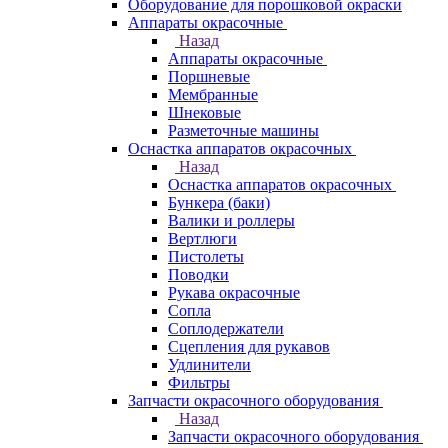
Оборудование для порошковой окраски
Аппараты окрасочные
Назад
Аппараты окрасочные
Поршневые
Мембранные
Шнековые
Разметочные машины
Оснастка аппаратов окрасочных
Назад
Оснастка аппаратов окрасочных
Бункера (баки)
Валики и роллеры
Вертлюги
Пистолеты
Поводки
Рукава окрасочные
Сопла
Соплодержатели
Сцепления для рукавов
Удлинители
Фильтры
Запчасти окрасочного оборудования
Назад
Запчасти окрасочного оборудования