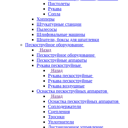
Пистолеты
Рукава
Сопла
Хопперы
Штукатурные станции
Пылесосы
Шлифовальные машины
Шпатели, боксы для шпатлевки
Пескоструйное оборудование
Назад
Пескоструйное оборудование
Пескоструйные аппараты
Рукава пескоструйные
Назад
Рукава пескоструйные
Рукава пескоструйные
Рукава воздушные
Оснастка пескоструйных аппаратов
Назад
Оснастка пескоструйных аппаратов
Соплодержатели
Сцепления
Тросики
Уплотнители
Дистанционное управление