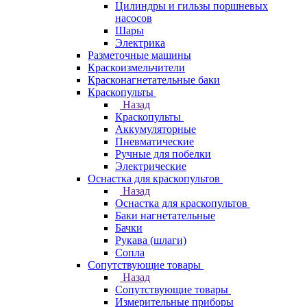
Цилиндры и гильзы поршневых
насосов
Шары
Электрика
Разметочные машины
Краскоизмельчители
Красконагнетательные баки
Краскопульты
Назад
Краскопульты
Аккумуляторные
Пневматические
Ручные для побелки
Электрические
Оснастка для краскопультов
Назад
Оснастка для краскопультов
Баки нагнетательные
Бачки
Рукава (шлаги)
Сопла
Сопутствующие товары
Назад
Сопутствующие товары
Измерительные приборы