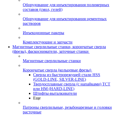
Оборудование для инъектирования полимерных
составов (смол, гелей)
Оборудование для инъектирования цементных
растворов
Инъекционные пакеры
Комплектующие и запчасти
Магнитные сверлильные станки, корончатые сверла
(фрезы), фаскосниматели, заточные станки
Магнитные сверлильные станки
Корончатые сверла (кольцевые фрезы)
Сверла из быстрорежущей стали HSS
(GOLD-LINE, SILVER-LINE)
Твердосплавные сверла (с напайками) ТСТ
или HM (HARD-LINE)
Штифты-выталкиватели
Еще
Патроны сверлильные, резьбонарезные и головки
расточные