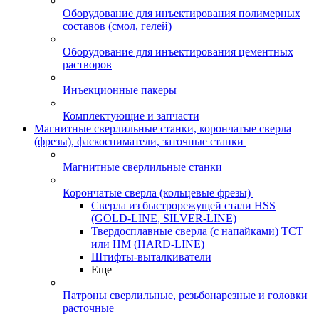
Оборудование для инъектирования полимерных
составов (смол, гелей)
Оборудование для инъектирования цементных
растворов
Инъекционные пакеры
Комплектующие и запчасти
Магнитные сверлильные станки, корончатые сверла
(фрезы), фаскосниматели, заточные станки
Магнитные сверлильные станки
Корончатые сверла (кольцевые фрезы)
Сверла из быстрорежущей стали HSS
(GOLD-LINE, SILVER-LINE)
Твердосплавные сверла (с напайками) ТСТ
или HM (HARD-LINE)
Штифты-выталкиватели
Еще
Патроны сверлильные, резьбонарезные и головки
расточные