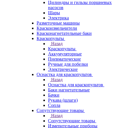
Цилиндры и гильзы поршневых
насосов
Шары
Электрика
Разметочные машины
Краскоизмельчители
Красконагнетательные баки
Краскопульты
Назад
Краскопульты
Аккумуляторные
Пневматические
Ручные для побелки
Электрические
Оснастка для краскопультов
Назад
Оснастка для краскопультов
Баки нагнетательные
Бачки
Рукава (шлаги)
Сопла
Сопутствующие товары
Назад
Сопутствующие товары
Измерительные приборы