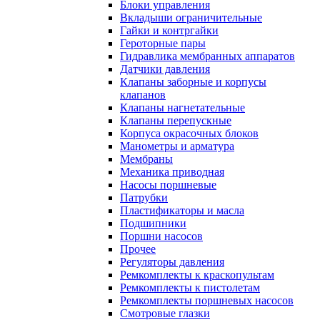
Блоки управления
Вкладыши ограничительные
Гайки и контргайки
Героторные пары
Гидравлика мембранных аппаратов
Датчики давления
Клапаны заборные и корпусы
клапанов
Клапаны нагнетательные
Клапаны перепускные
Корпуса окрасочных блоков
Манометры и арматура
Мембраны
Механика приводная
Насосы поршневые
Патрубки
Пластификаторы и масла
Подшипники
Поршни насосов
Прочее
Регуляторы давления
Ремкомплекты к краскопультам
Ремкомплекты к пистолетам
Ремкомплекты поршневых насосов
Смотровые глазки