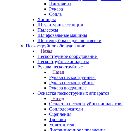
Пистолеты
Рукава
Сопла
Хопперы
Штукатурные станции
Пылесосы
Шлифовальные машины
Шпатели, боксы для шпатлевки
Пескоструйное оборудование
Назад
Пескоструйное оборудование
Пескоструйные аппараты
Рукава пескоструйные
Назад
Рукава пескоструйные
Рукава пескоструйные
Рукава воздушные
Оснастка пескоструйных аппаратов
Назад
Оснастка пескоструйных аппаратов
Соплодержатели
Сцепления
Тросики
Уплотнители
Дистанционное управление