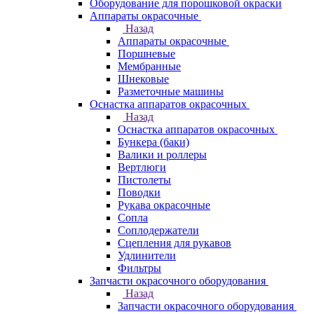
Оборудование для порошковой окраски
Аппараты окрасочные
Назад
Аппараты окрасочные
Поршневые
Мембранные
Шнековые
Разметочные машины
Оснастка аппаратов окрасочных
Назад
Оснастка аппаратов окрасочных
Бункера (баки)
Валики и роллеры
Вертлюги
Пистолеты
Поводки
Рукава окрасочные
Сопла
Соплодержатели
Сцепления для рукавов
Удлинители
Фильтры
Запчасти окрасочного оборудования
Назад
Запчасти окрасочного оборудования