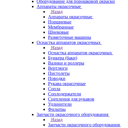
Оборудование для порошковой окраски
Аппараты окрасочные
Назад
Аппараты окрасочные
Поршневые
Мембранные
Шнековые
Разметочные машины
Оснастка аппаратов окрасочных
Назад
Оснастка аппаратов окрасочных
Бункера (баки)
Валики и роллеры
Вертлюги
Пистолеты
Поводки
Рукава окрасочные
Сопла
Соплодержатели
Сцепления для рукавов
Удлинители
Фильтры
Запчасти окрасочного оборудования
Назад
Запчасти окрасочного оборудования