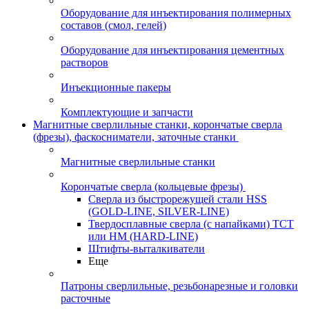
Оборудование для инъектирования полимерных
составов (смол, гелей)
Оборудование для инъектирования цементных
растворов
Инъекционные пакеры
Комплектующие и запчасти
Магнитные сверлильные станки, корончатые сверла
(фрезы), фаскосниматели, заточные станки
Магнитные сверлильные станки
Корончатые сверла (кольцевые фрезы)
Сверла из быстрорежущей стали HSS
(GOLD-LINE, SILVER-LINE)
Твердосплавные сверла (с напайками) ТСТ
или HM (HARD-LINE)
Штифты-выталкиватели
Еще
Патроны сверлильные, резьбонарезные и головки
расточные