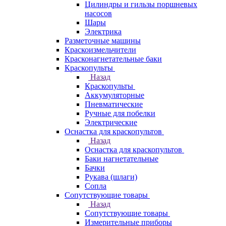
Цилиндры и гильзы поршневых
насосов
Шары
Электрика
Разметочные машины
Краскоизмельчители
Красконагнетательные баки
Краскопульты
Назад
Краскопульты
Аккумуляторные
Пневматические
Ручные для побелки
Электрические
Оснастка для краскопультов
Назад
Оснастка для краскопультов
Баки нагнетательные
Бачки
Рукава (шлаги)
Сопла
Сопутствующие товары
Назад
Сопутствующие товары
Измерительные приборы