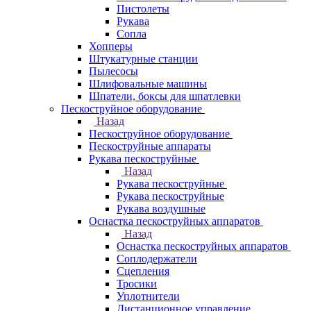
Пистолеты
Рукава
Сопла
Хопперы
Штукатурные станции
Пылесосы
Шлифовальные машины
Шпатели, боксы для шпатлевки
Пескоструйное оборудование
Назад
Пескоструйное оборудование
Пескоструйные аппараты
Рукава пескоструйные
Назад
Рукава пескоструйные
Рукава пескоструйные
Рукава воздушные
Оснастка пескоструйных аппаратов
Назад
Оснастка пескоструйных аппаратов
Соплодержатели
Сцепления
Тросики
Уплотнители
Дистанционное управление