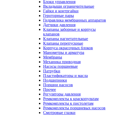
Блоки управления
Вкладыши ограничительные
Гайки и контргайки
Героторные пары
Гидравлика мембранных аппаратов
Датчики давления
Клапаны заборные и корпусы
клапанов
Клапаны нагнетательные
Клапаны перепускные
Корпуса окрасочных блоков
Манометры и арматура
Мембраны
Механика приводная
Насосы поршневые
Патрубки
Пластификаторы и масла
Подшипники
Поршни насосов
Прочее
Регуляторы давления
Ремкомплекты к краскопультам
Ремкомплекты к пистолетам
Ремкомплекты поршневых насосов
Смотровые глазки