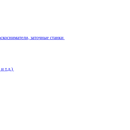
аскосниматели, заточные станки
и т.д.)