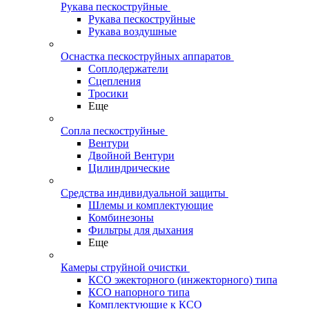
Рукава пескоструйные
Рукава пескоструйные
Рукава воздушные
Оснастка пескоструйных аппаратов
Соплодержатели
Сцепления
Тросики
Еще
Сопла пескоструйные
Вентури
Двойной Вентури
Цилиндрические
Средства индивидуальной защиты
Шлемы и комплектующие
Комбинезоны
Фильтры для дыхания
Еще
Камеры струйной очистки
КСО эжекторного (инжекторного) типа
КСО напорного типа
Комплектующие к КСО