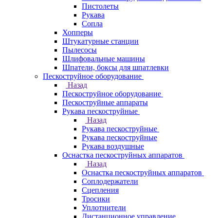
Пистолеты
Рукава
Сопла
Хопперы
Штукатурные станции
Пылесосы
Шлифовальные машины
Шпатели, боксы для шпатлевки
Пескоструйное оборудование
Назад
Пескоструйное оборудование
Пескоструйные аппараты
Рукава пескоструйные
Назад
Рукава пескоструйные
Рукава пескоструйные
Рукава воздушные
Оснастка пескоструйных аппаратов
Назад
Оснастка пескоструйных аппаратов
Соплодержатели
Сцепления
Тросики
Уплотнители
Дистанционное управление