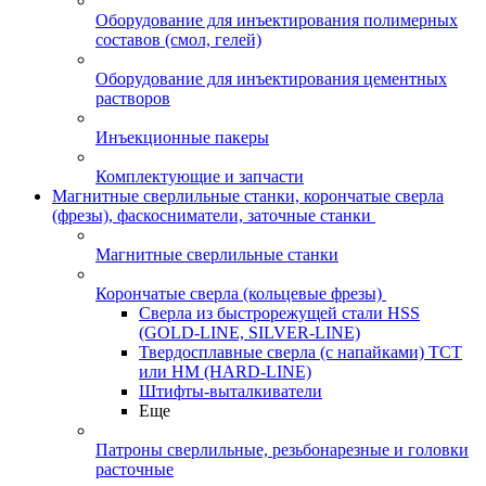
Оборудование для инъектирования полимерных
составов (смол, гелей)
Оборудование для инъектирования цементных
растворов
Инъекционные пакеры
Комплектующие и запчасти
Магнитные сверлильные станки, корончатые сверла
(фрезы), фаскосниматели, заточные станки
Магнитные сверлильные станки
Корончатые сверла (кольцевые фрезы)
Сверла из быстрорежущей стали HSS
(GOLD-LINE, SILVER-LINE)
Твердосплавные сверла (с напайками) ТСТ
или HM (HARD-LINE)
Штифты-выталкиватели
Еще
Патроны сверлильные, резьбонарезные и головки
расточные