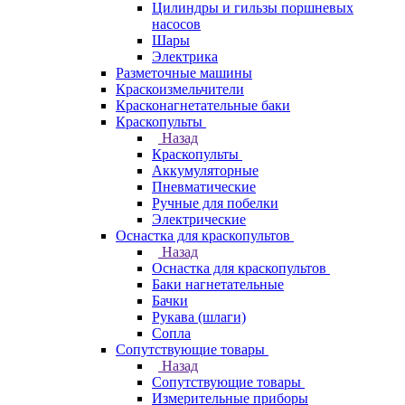
Цилиндры и гильзы поршневых
насосов
Шары
Электрика
Разметочные машины
Краскоизмельчители
Красконагнетательные баки
Краскопульты
Назад
Краскопульты
Аккумуляторные
Пневматические
Ручные для побелки
Электрические
Оснастка для краскопультов
Назад
Оснастка для краскопультов
Баки нагнетательные
Бачки
Рукава (шлаги)
Сопла
Сопутствующие товары
Назад
Сопутствующие товары
Измерительные приборы