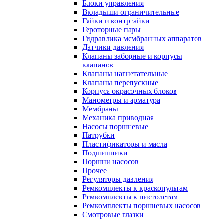
Блоки управления
Вкладыши ограничительные
Гайки и контргайки
Героторные пары
Гидравлика мембранных аппаратов
Датчики давления
Клапаны заборные и корпусы
клапанов
Клапаны нагнетательные
Клапаны перепускные
Корпуса окрасочных блоков
Манометры и арматура
Мембраны
Механика приводная
Насосы поршневые
Патрубки
Пластификаторы и масла
Подшипники
Поршни насосов
Прочее
Регуляторы давления
Ремкомплекты к краскопультам
Ремкомплекты к пистолетам
Ремкомплекты поршневых насосов
Смотровые глазки