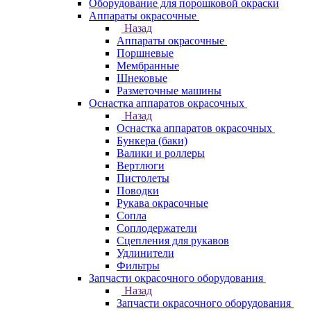
Оборудование для порошковой окраски
Аппараты окрасочные
Назад
Аппараты окрасочные
Поршневые
Мембранные
Шнековые
Разметочные машины
Оснастка аппаратов окрасочных
Назад
Оснастка аппаратов окрасочных
Бункера (баки)
Валики и роллеры
Вертлюги
Пистолеты
Поводки
Рукава окрасочные
Сопла
Соплодержатели
Сцепления для рукавов
Удлинители
Фильтры
Запчасти окрасочного оборудования
Назад
Запчасти окрасочного оборудования