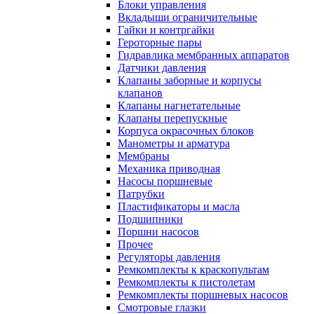
Блоки управления
Вкладыши ограничительные
Гайки и контргайки
Героторные пары
Гидравлика мембранных аппаратов
Датчики давления
Клапаны заборные и корпусы
клапанов
Клапаны нагнетательные
Клапаны перепускные
Корпуса окрасочных блоков
Манометры и арматура
Мембраны
Механика приводная
Насосы поршневые
Патрубки
Пластификаторы и масла
Подшипники
Поршни насосов
Прочее
Регуляторы давления
Ремкомплекты к краскопультам
Ремкомплекты к пистолетам
Ремкомплекты поршневых насосов
Смотровые глазки