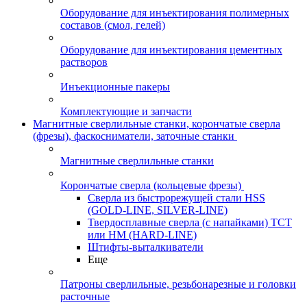
Оборудование для инъектирования полимерных
составов (смол, гелей)
Оборудование для инъектирования цементных
растворов
Инъекционные пакеры
Комплектующие и запчасти
Магнитные сверлильные станки, корончатые сверла
(фрезы), фаскосниматели, заточные станки
Магнитные сверлильные станки
Корончатые сверла (кольцевые фрезы)
Сверла из быстрорежущей стали HSS
(GOLD-LINE, SILVER-LINE)
Твердосплавные сверла (с напайками) ТСТ
или HM (HARD-LINE)
Штифты-выталкиватели
Еще
Патроны сверлильные, резьбонарезные и головки
расточные