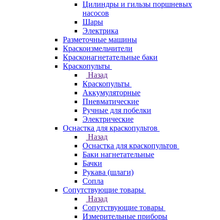
Цилиндры и гильзы поршневых
насосов
Шары
Электрика
Разметочные машины
Краскоизмельчители
Красконагнетательные баки
Краскопульты
Назад
Краскопульты
Аккумуляторные
Пневматические
Ручные для побелки
Электрические
Оснастка для краскопультов
Назад
Оснастка для краскопультов
Баки нагнетательные
Бачки
Рукава (шлаги)
Сопла
Сопутствующие товары
Назад
Сопутствующие товары
Измерительные приборы