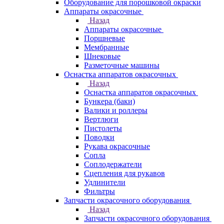
Оборудование для порошковой окраски
Аппараты окрасочные
Назад
Аппараты окрасочные
Поршневые
Мембранные
Шнековые
Разметочные машины
Оснастка аппаратов окрасочных
Назад
Оснастка аппаратов окрасочных
Бункера (баки)
Валики и роллеры
Вертлюги
Пистолеты
Поводки
Рукава окрасочные
Сопла
Соплодержатели
Сцепления для рукавов
Удлинители
Фильтры
Запчасти окрасочного оборудования
Назад
Запчасти окрасочного оборудования