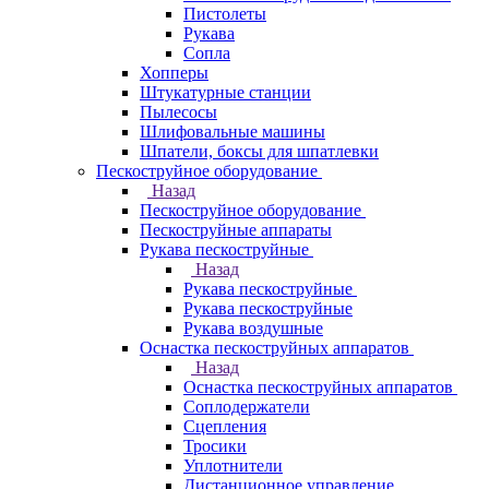
Пистолеты
Рукава
Сопла
Хопперы
Штукатурные станции
Пылесосы
Шлифовальные машины
Шпатели, боксы для шпатлевки
Пескоструйное оборудование
Назад
Пескоструйное оборудование
Пескоструйные аппараты
Рукава пескоструйные
Назад
Рукава пескоструйные
Рукава пескоструйные
Рукава воздушные
Оснастка пескоструйных аппаратов
Назад
Оснастка пескоструйных аппаратов
Соплодержатели
Сцепления
Тросики
Уплотнители
Дистанционное управление