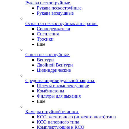
Рукава пескоструйные
Рукава пескоструйные
Рукава воздушные
Оснастка пескоструйных аппаратов
Соплодержатели
Сцепления
Тросики
Еще
Сопла пескоструйные
Вентури
Двойной Вентури
Цилиндрические
Средства индивидуальной защиты
Шлемы и комплектующие
Комбинезоны
Фильтры для дыхания
Еще
Камеры струйной очистки
КСО эжекторного (инжекторного) типа
КСО напорного типа
Комплектующие к КСО