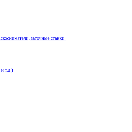
аскосниматели, заточные станки
и т.д.)