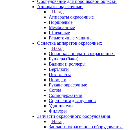
Оборудование для порошковой окраски
Аппараты окрасочные
Назад
Аппараты окрасочные
Поршневые
Мембранные
Шнековые
Разметочные машины
Оснастка аппаратов окрасочных
Назад
Оснастка аппаратов окрасочных
Бункера (баки)
Валики и роллеры
Вертлюги
Пистолеты
Поводки
Рукава окрасочные
Сопла
Соплодержатели
Сцепления для рукавов
Удлинители
Фильтры
Запчасти окрасочного оборудования
Назад
Запчасти окрасочного оборудования