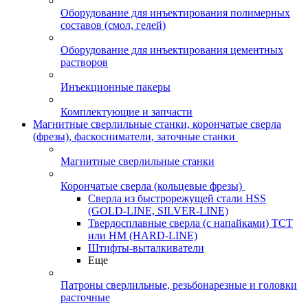
Оборудование для инъектирования полимерных
составов (смол, гелей)
Оборудование для инъектирования цементных
растворов
Инъекционные пакеры
Комплектующие и запчасти
Магнитные сверлильные станки, корончатые сверла
(фрезы), фаскосниматели, заточные станки
Магнитные сверлильные станки
Корончатые сверла (кольцевые фрезы)
Сверла из быстрорежущей стали HSS
(GOLD-LINE, SILVER-LINE)
Твердосплавные сверла (с напайками) ТСТ
или HM (HARD-LINE)
Штифты-выталкиватели
Еще
Патроны сверлильные, резьбонарезные и головки
расточные