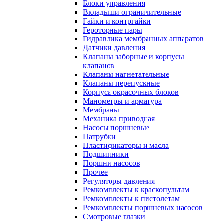
Блоки управления
Вкладыши ограничительные
Гайки и контргайки
Героторные пары
Гидравлика мембранных аппаратов
Датчики давления
Клапаны заборные и корпусы
клапанов
Клапаны нагнетательные
Клапаны перепускные
Корпуса окрасочных блоков
Манометры и арматура
Мембраны
Механика приводная
Насосы поршневые
Патрубки
Пластификаторы и масла
Подшипники
Поршни насосов
Прочее
Регуляторы давления
Ремкомплекты к краскопультам
Ремкомплекты к пистолетам
Ремкомплекты поршневых насосов
Смотровые глазки