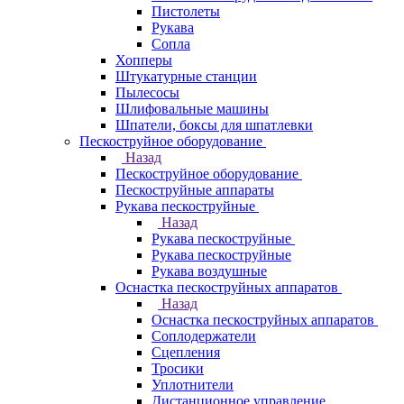
Пистолеты
Рукава
Сопла
Хопперы
Штукатурные станции
Пылесосы
Шлифовальные машины
Шпатели, боксы для шпатлевки
Пескоструйное оборудование
Назад
Пескоструйное оборудование
Пескоструйные аппараты
Рукава пескоструйные
Назад
Рукава пескоструйные
Рукава пескоструйные
Рукава воздушные
Оснастка пескоструйных аппаратов
Назад
Оснастка пескоструйных аппаратов
Соплодержатели
Сцепления
Тросики
Уплотнители
Дистанционное управление