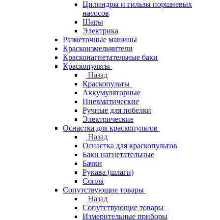
Цилиндры и гильзы поршневых
насосов
Шары
Электрика
Разметочные машины
Краскоизмельчители
Красконагнетательные баки
Краскопульты
Назад
Краскопульты
Аккумуляторные
Пневматические
Ручные для побелки
Электрические
Оснастка для краскопультов
Назад
Оснастка для краскопультов
Баки нагнетательные
Бачки
Рукава (шлаги)
Сопла
Сопутствующие товары
Назад
Сопутствующие товары
Измерительные приборы