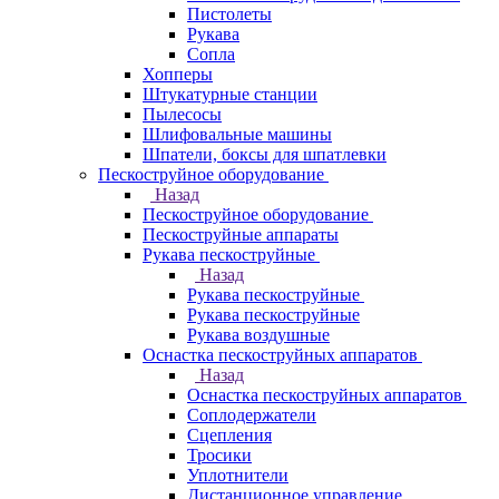
Пистолеты
Рукава
Сопла
Хопперы
Штукатурные станции
Пылесосы
Шлифовальные машины
Шпатели, боксы для шпатлевки
Пескоструйное оборудование
Назад
Пескоструйное оборудование
Пескоструйные аппараты
Рукава пескоструйные
Назад
Рукава пескоструйные
Рукава пескоструйные
Рукава воздушные
Оснастка пескоструйных аппаратов
Назад
Оснастка пескоструйных аппаратов
Соплодержатели
Сцепления
Тросики
Уплотнители
Дистанционное управление