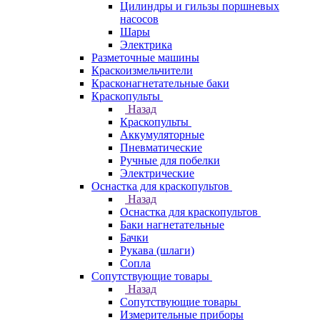
Цилиндры и гильзы поршневых
насосов
Шары
Электрика
Разметочные машины
Краскоизмельчители
Красконагнетательные баки
Краскопульты
Назад
Краскопульты
Аккумуляторные
Пневматические
Ручные для побелки
Электрические
Оснастка для краскопультов
Назад
Оснастка для краскопультов
Баки нагнетательные
Бачки
Рукава (шлаги)
Сопла
Сопутствующие товары
Назад
Сопутствующие товары
Измерительные приборы