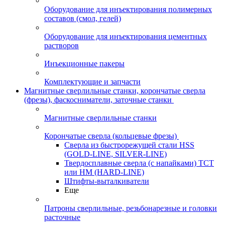
Оборудование для инъектирования полимерных
составов (смол, гелей)
Оборудование для инъектирования цементных
растворов
Инъекционные пакеры
Комплектующие и запчасти
Магнитные сверлильные станки, корончатые сверла
(фрезы), фаскосниматели, заточные станки
Магнитные сверлильные станки
Корончатые сверла (кольцевые фрезы)
Сверла из быстрорежущей стали HSS
(GOLD-LINE, SILVER-LINE)
Твердосплавные сверла (с напайками) ТСТ
или HM (HARD-LINE)
Штифты-выталкиватели
Еще
Патроны сверлильные, резьбонарезные и головки
расточные