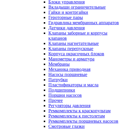
Блоки управления
Вкладыши ограничительные
Гайки и контргайки
Героторные пары
Гидравлика мембранных аппаратов
Датчики давления
Клапаны заборные и корпусы
клапанов
Клапаны нагнетательные
Клапаны перепускные
Корпуса окрасочных блоков
Манометры и арматура
Мембраны
Механика приводная
Насосы поршневые
Патрубки
Пластификаторы и масла
Подшипники
Поршни насосов
Прочее
Регуляторы давления
Ремкомплекты к краскопультам
Ремкомплекты к пистолетам
Ремкомплекты поршневых насосов
Смотровые глазки