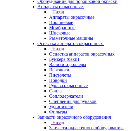
Оборудование для порошковой окраски
Аппараты окрасочные
Назад
Аппараты окрасочные
Поршневые
Мембранные
Шнековые
Разметочные машины
Оснастка аппаратов окрасочных
Назад
Оснастка аппаратов окрасочных
Бункера (баки)
Валики и роллеры
Вертлюги
Пистолеты
Поводки
Рукава окрасочные
Сопла
Соплодержатели
Сцепления для рукавов
Удлинители
Фильтры
Запчасти окрасочного оборудования
Назад
Запчасти окрасочного оборудования