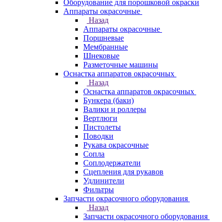
Оборудование для порошковой окраски
Аппараты окрасочные
Назад
Аппараты окрасочные
Поршневые
Мембранные
Шнековые
Разметочные машины
Оснастка аппаратов окрасочных
Назад
Оснастка аппаратов окрасочных
Бункера (баки)
Валики и роллеры
Вертлюги
Пистолеты
Поводки
Рукава окрасочные
Сопла
Соплодержатели
Сцепления для рукавов
Удлинители
Фильтры
Запчасти окрасочного оборудования
Назад
Запчасти окрасочного оборудования