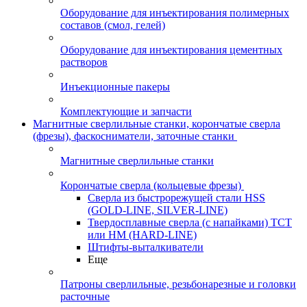
Оборудование для инъектирования полимерных
составов (смол, гелей)
Оборудование для инъектирования цементных
растворов
Инъекционные пакеры
Комплектующие и запчасти
Магнитные сверлильные станки, корончатые сверла
(фрезы), фаскосниматели, заточные станки
Магнитные сверлильные станки
Корончатые сверла (кольцевые фрезы)
Сверла из быстрорежущей стали HSS
(GOLD-LINE, SILVER-LINE)
Твердосплавные сверла (с напайками) ТСТ
или HM (HARD-LINE)
Штифты-выталкиватели
Еще
Патроны сверлильные, резьбонарезные и головки
расточные