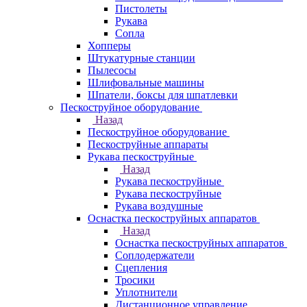
Пистолеты
Рукава
Сопла
Хопперы
Штукатурные станции
Пылесосы
Шлифовальные машины
Шпатели, боксы для шпатлевки
Пескоструйное оборудование
Назад
Пескоструйное оборудование
Пескоструйные аппараты
Рукава пескоструйные
Назад
Рукава пескоструйные
Рукава пескоструйные
Рукава воздушные
Оснастка пескоструйных аппаратов
Назад
Оснастка пескоструйных аппаратов
Соплодержатели
Сцепления
Тросики
Уплотнители
Дистанционное управление