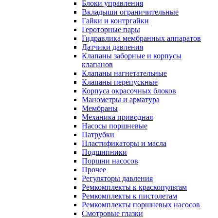
Блоки управления
Вкладыши ограничительные
Гайки и контргайки
Героторные пары
Гидравлика мембранных аппаратов
Датчики давления
Клапаны заборные и корпусы
клапанов
Клапаны нагнетательные
Клапаны перепускные
Корпуса окрасочных блоков
Манометры и арматура
Мембраны
Механика приводная
Насосы поршневые
Патрубки
Пластификаторы и масла
Подшипники
Поршни насосов
Прочее
Регуляторы давления
Ремкомплекты к краскопультам
Ремкомплекты к пистолетам
Ремкомплекты поршневых насосов
Смотровые глазки