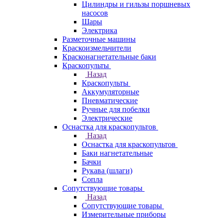
Цилиндры и гильзы поршневых
насосов
Шары
Электрика
Разметочные машины
Краскоизмельчители
Красконагнетательные баки
Краскопульты
Назад
Краскопульты
Аккумуляторные
Пневматические
Ручные для побелки
Электрические
Оснастка для краскопультов
Назад
Оснастка для краскопультов
Баки нагнетательные
Бачки
Рукава (шлаги)
Сопла
Сопутствующие товары
Назад
Сопутствующие товары
Измерительные приборы