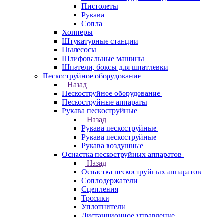
Пистолеты
Рукава
Сопла
Хопперы
Штукатурные станции
Пылесосы
Шлифовальные машины
Шпатели, боксы для шпатлевки
Пескоструйное оборудование
Назад
Пескоструйное оборудование
Пескоструйные аппараты
Рукава пескоструйные
Назад
Рукава пескоструйные
Рукава пескоструйные
Рукава воздушные
Оснастка пескоструйных аппаратов
Назад
Оснастка пескоструйных аппаратов
Соплодержатели
Сцепления
Тросики
Уплотнители
Дистанционное управление