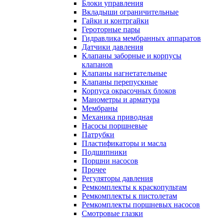
Блоки управления
Вкладыши ограничительные
Гайки и контргайки
Героторные пары
Гидравлика мембранных аппаратов
Датчики давления
Клапаны заборные и корпусы
клапанов
Клапаны нагнетательные
Клапаны перепускные
Корпуса окрасочных блоков
Манометры и арматура
Мембраны
Механика приводная
Насосы поршневые
Патрубки
Пластификаторы и масла
Подшипники
Поршни насосов
Прочее
Регуляторы давления
Ремкомплекты к краскопультам
Ремкомплекты к пистолетам
Ремкомплекты поршневых насосов
Смотровые глазки