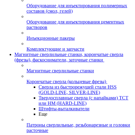
Оборудование для инъектирования полимерных
составов (смол, гелей)
Оборудование для инъектирования цементных
растворов
Инъекционные пакеры
Комплектующие и запчасти
Магнитные сверлильные станки, корончатые сверла
(фрезы), фаскосниматели, заточные станки
Магнитные сверлильные станки
Корончатые сверла (кольцевые фрезы)
Сверла из быстрорежущей стали HSS
(GOLD-LINE, SILVER-LINE)
Твердосплавные сверла (с напайками) ТСТ
или HM (HARD-LINE)
Штифты-выталкиватели
Еще
Патроны сверлильные, резьбонарезные и головки
расточные