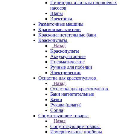
Цилиндры и гильзы поршневых
насосов
Шары
Электрика
Разметочные машины
Краскоизмельчители
Красконагнетательные баки
Краскопульты
Назад
Краскопульты
Аккумуляторные
Пневматические
Ручные для побелки
Электрические
Оснастка для краскопультов
Назад
Оснастка для краскопультов
Баки нагнетательные
Бачки
Рукава (шлаги)
Сопла
Сопутствующие товары
Назад
Сопутствующие товары
Измерительные приборы