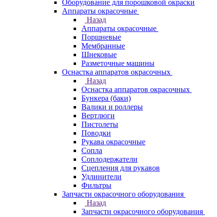
Оборудование для порошковой окраски
Аппараты окрасочные
Назад
Аппараты окрасочные
Поршневые
Мембранные
Шнековые
Разметочные машины
Оснастка аппаратов окрасочных
Назад
Оснастка аппаратов окрасочных
Бункера (баки)
Валики и роллеры
Вертлюги
Пистолеты
Поводки
Рукава окрасочные
Сопла
Соплодержатели
Сцепления для рукавов
Удлинители
Фильтры
Запчасти окрасочного оборудования
Назад
Запчасти окрасочного оборудования