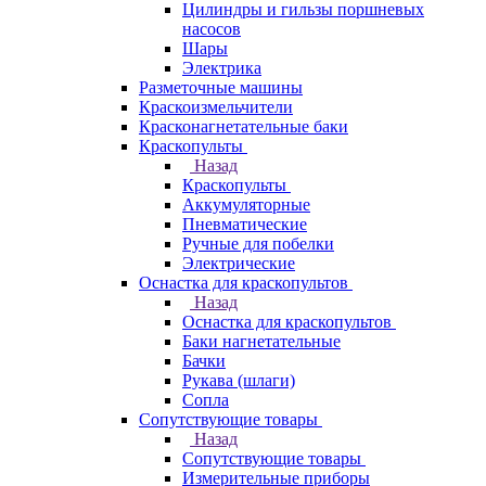
Цилиндры и гильзы поршневых
насосов
Шары
Электрика
Разметочные машины
Краскоизмельчители
Красконагнетательные баки
Краскопульты
Назад
Краскопульты
Аккумуляторные
Пневматические
Ручные для побелки
Электрические
Оснастка для краскопультов
Назад
Оснастка для краскопультов
Баки нагнетательные
Бачки
Рукава (шлаги)
Сопла
Сопутствующие товары
Назад
Сопутствующие товары
Измерительные приборы