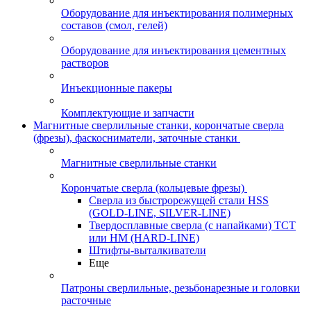
Оборудование для инъектирования полимерных
составов (смол, гелей)
Оборудование для инъектирования цементных
растворов
Инъекционные пакеры
Комплектующие и запчасти
Магнитные сверлильные станки, корончатые сверла
(фрезы), фаскосниматели, заточные станки
Магнитные сверлильные станки
Корончатые сверла (кольцевые фрезы)
Сверла из быстрорежущей стали HSS
(GOLD-LINE, SILVER-LINE)
Твердосплавные сверла (с напайками) ТСТ
или HM (HARD-LINE)
Штифты-выталкиватели
Еще
Патроны сверлильные, резьбонарезные и головки
расточные