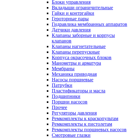
Блоки управления
Вкладыши ограничительные
Гайки и контргайки
Героторные пары
Гидравлика мембранных аппаратов
Датчики давления
Клапаны заборные и корпусы
клапанов
Клапаны нагнетательные
Клапаны перепускные
Корпуса окрасочных блоков
Манометры и арматура
Мембраны
Механика приводная
Насосы поршневые
Патрубки
Пластификаторы и масла
Подшипники
Поршни насосов
Прочее
Регуляторы давления
Ремкомплекты к краскопультам
Ремкомплекты к пистолетам
Ремкомплекты поршневых насосов
Смотровые глазки