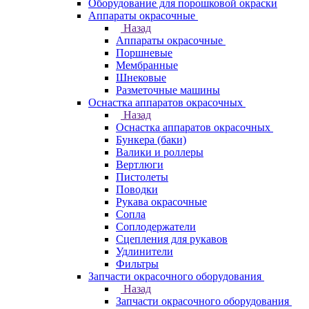
Оборудование для порошковой окраски
Аппараты окрасочные
Назад
Аппараты окрасочные
Поршневые
Мембранные
Шнековые
Разметочные машины
Оснастка аппаратов окрасочных
Назад
Оснастка аппаратов окрасочных
Бункера (баки)
Валики и роллеры
Вертлюги
Пистолеты
Поводки
Рукава окрасочные
Сопла
Соплодержатели
Сцепления для рукавов
Удлинители
Фильтры
Запчасти окрасочного оборудования
Назад
Запчасти окрасочного оборудования