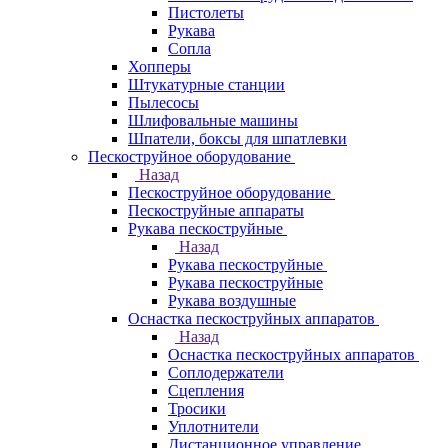
Пистолеты
Рукава
Сопла
Хопперы
Штукатурные станции
Пылесосы
Шлифовальные машины
Шпатели, боксы для шпатлевки
Пескоструйное оборудование
Назад
Пескоструйное оборудование
Пескоструйные аппараты
Рукава пескоструйные
Назад
Рукава пескоструйные
Рукава пескоструйные
Рукава воздушные
Оснастка пескоструйных аппаратов
Назад
Оснастка пескоструйных аппаратов
Соплодержатели
Сцепления
Тросики
Уплотнители
Дистанционное управление