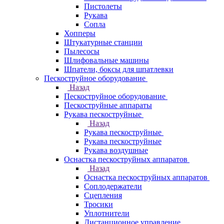
Пистолеты
Рукава
Сопла
Хопперы
Штукатурные станции
Пылесосы
Шлифовальные машины
Шпатели, боксы для шпатлевки
Пескоструйное оборудование
Назад
Пескоструйное оборудование
Пескоструйные аппараты
Рукава пескоструйные
Назад
Рукава пескоструйные
Рукава пескоструйные
Рукава воздушные
Оснастка пескоструйных аппаратов
Назад
Оснастка пескоструйных аппаратов
Соплодержатели
Сцепления
Тросики
Уплотнители
Дистанционное управление