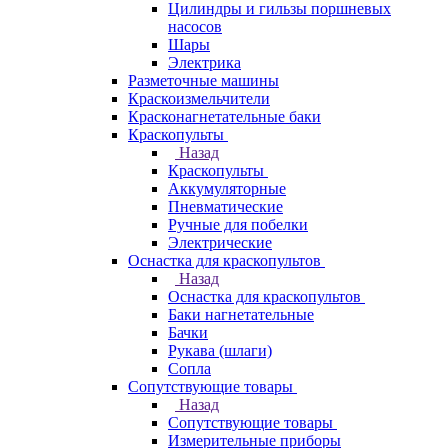
Цилиндры и гильзы поршневых
насосов
Шары
Электрика
Разметочные машины
Краскоизмельчители
Красконагнетательные баки
Краскопульты
Назад
Краскопульты
Аккумуляторные
Пневматические
Ручные для побелки
Электрические
Оснастка для краскопультов
Назад
Оснастка для краскопультов
Баки нагнетательные
Бачки
Рукава (шлаги)
Сопла
Сопутствующие товары
Назад
Сопутствующие товары
Измерительные приборы