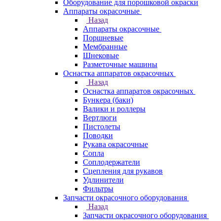
Оборудование для порошковой окраски
Аппараты окрасочные
Назад
Аппараты окрасочные
Поршневые
Мембранные
Шнековые
Разметочные машины
Оснастка аппаратов окрасочных
Назад
Оснастка аппаратов окрасочных
Бункера (баки)
Валики и роллеры
Вертлюги
Пистолеты
Поводки
Рукава окрасочные
Сопла
Соплодержатели
Сцепления для рукавов
Удлинители
Фильтры
Запчасти окрасочного оборудования
Назад
Запчасти окрасочного оборудования