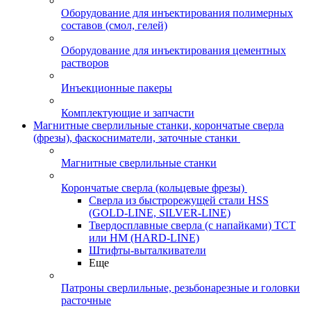
Оборудование для инъектирования полимерных
составов (смол, гелей)
Оборудование для инъектирования цементных
растворов
Инъекционные пакеры
Комплектующие и запчасти
Магнитные сверлильные станки, корончатые сверла
(фрезы), фаскосниматели, заточные станки
Магнитные сверлильные станки
Корончатые сверла (кольцевые фрезы)
Сверла из быстрорежущей стали HSS
(GOLD-LINE, SILVER-LINE)
Твердосплавные сверла (с напайками) ТСТ
или HM (HARD-LINE)
Штифты-выталкиватели
Еще
Патроны сверлильные, резьбонарезные и головки
расточные