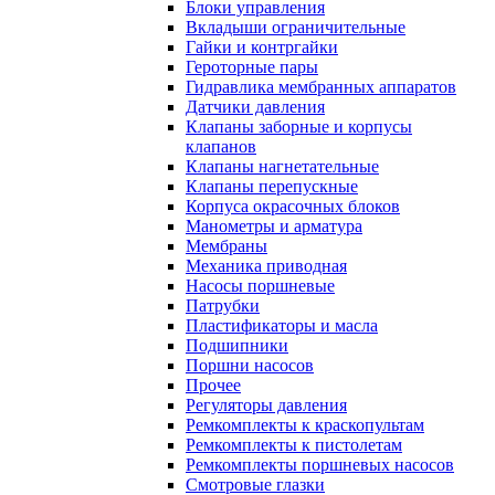
Блоки управления
Вкладыши ограничительные
Гайки и контргайки
Героторные пары
Гидравлика мембранных аппаратов
Датчики давления
Клапаны заборные и корпусы
клапанов
Клапаны нагнетательные
Клапаны перепускные
Корпуса окрасочных блоков
Манометры и арматура
Мембраны
Механика приводная
Насосы поршневые
Патрубки
Пластификаторы и масла
Подшипники
Поршни насосов
Прочее
Регуляторы давления
Ремкомплекты к краскопультам
Ремкомплекты к пистолетам
Ремкомплекты поршневых насосов
Смотровые глазки