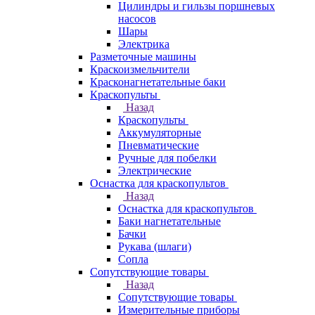
Цилиндры и гильзы поршневых
насосов
Шары
Электрика
Разметочные машины
Краскоизмельчители
Красконагнетательные баки
Краскопульты
Назад
Краскопульты
Аккумуляторные
Пневматические
Ручные для побелки
Электрические
Оснастка для краскопультов
Назад
Оснастка для краскопультов
Баки нагнетательные
Бачки
Рукава (шлаги)
Сопла
Сопутствующие товары
Назад
Сопутствующие товары
Измерительные приборы