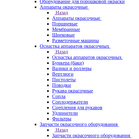
Оборудование для порошковой окраски
Аппараты окрасочные
Назад
Аппараты окрасочные
Поршневые
Мембранные
Шнековые
Разметочные машины
Оснастка аппаратов окрасочных
Назад
Оснастка аппаратов окрасочных
Бункера (баки)
Валики и роллеры
Вертлюги
Пистолеты
Поводки
Рукава окрасочные
Сопла
Соплодержатели
Сцепления для рукавов
Удлинители
Фильтры
Запчасти окрасочного оборудования
Назад
Запчасти окрасочного оборудования