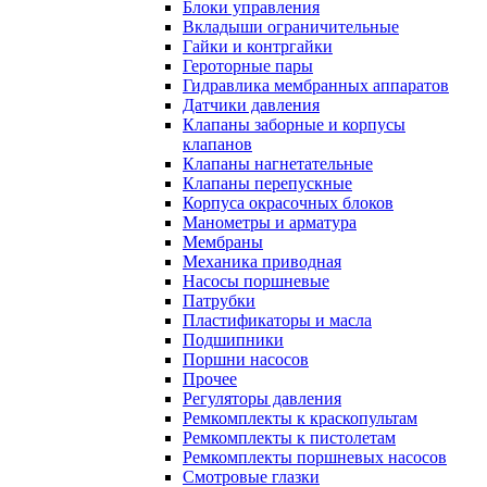
Блоки управления
Вкладыши ограничительные
Гайки и контргайки
Героторные пары
Гидравлика мембранных аппаратов
Датчики давления
Клапаны заборные и корпусы
клапанов
Клапаны нагнетательные
Клапаны перепускные
Корпуса окрасочных блоков
Манометры и арматура
Мембраны
Механика приводная
Насосы поршневые
Патрубки
Пластификаторы и масла
Подшипники
Поршни насосов
Прочее
Регуляторы давления
Ремкомплекты к краскопультам
Ремкомплекты к пистолетам
Ремкомплекты поршневых насосов
Смотровые глазки