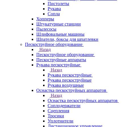
Пистолеты
Рукава
Сопла
Хопперы
Штукатурные станции
Пылесосы
Шлифовальные машины
Шпатели, боксы для шпатлевки
Пескоструйное оборудование
Назад
Пескоструйное оборудование
Пескоструйные аппараты
Рукава пескоструйные
Назад
Рукава пескоструйные
Рукава пескоструйные
Рукава воздушные
Оснастка пескоструйных аппаратов
Назад
Оснастка пескоструйных аппаратов
Соплодержатели
Сцепления
Тросики
Уплотнители
Дистанционное управление