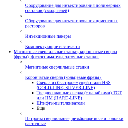
Оборудование для инъектирования полимерных
составов (смол, гелей)
Оборудование для инъектирования цементных
растворов
Инъекционные пакеры
Комплектующие и запчасти
Магнитные сверлильные станки, корончатые сверла
(фрезы), фаскосниматели, заточные станки
Магнитные сверлильные станки
Корончатые сверла (кольцевые фрезы)
Сверла из быстрорежущей стали HSS
(GOLD-LINE, SILVER-LINE)
Твердосплавные сверла (с напайками) ТСТ
или HM (HARD-LINE)
Штифты-выталкиватели
Еще
Патроны сверлильные, резьбонарезные и головки
расточные