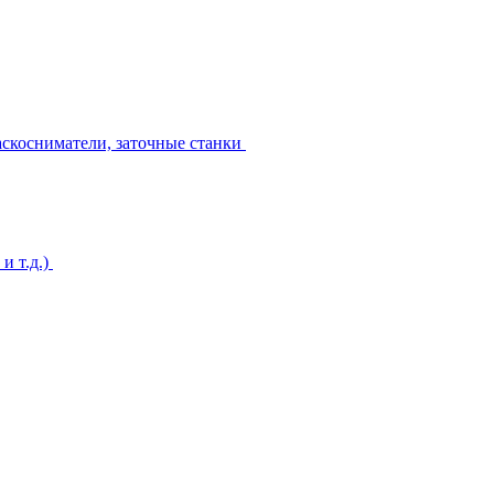
аскосниматели, заточные станки
и т.д.)