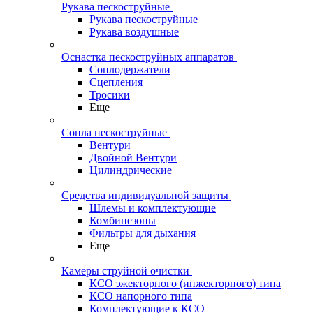
Рукава пескоструйные
Рукава пескоструйные
Рукава воздушные
Оснастка пескоструйных аппаратов
Соплодержатели
Сцепления
Тросики
Еще
Сопла пескоструйные
Вентури
Двойной Вентури
Цилиндрические
Средства индивидуальной защиты
Шлемы и комплектующие
Комбинезоны
Фильтры для дыхания
Еще
Камеры струйной очистки
КСО эжекторного (инжекторного) типа
КСО напорного типа
Комплектующие к КСО