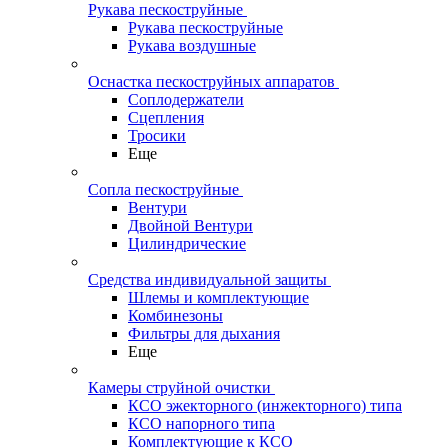
Рукава пескоструйные
Рукава пескоструйные
Рукава воздушные
Оснастка пескоструйных аппаратов
Соплодержатели
Сцепления
Тросики
Еще
Сопла пескоструйные
Вентури
Двойной Вентури
Цилиндрические
Средства индивидуальной защиты
Шлемы и комплектующие
Комбинезоны
Фильтры для дыхания
Еще
Камеры струйной очистки
КСО эжекторного (инжекторного) типа
КСО напорного типа
Комплектующие к КСО