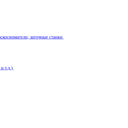
аскосниматели, заточные станки
и т.д.)