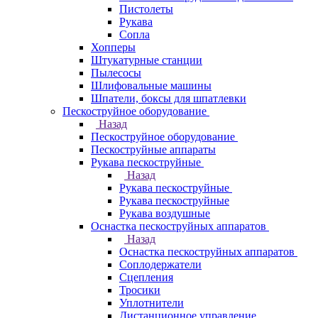
Пистолеты
Рукава
Сопла
Хопперы
Штукатурные станции
Пылесосы
Шлифовальные машины
Шпатели, боксы для шпатлевки
Пескоструйное оборудование
Назад
Пескоструйное оборудование
Пескоструйные аппараты
Рукава пескоструйные
Назад
Рукава пескоструйные
Рукава пескоструйные
Рукава воздушные
Оснастка пескоструйных аппаратов
Назад
Оснастка пескоструйных аппаратов
Соплодержатели
Сцепления
Тросики
Уплотнители
Дистанционное управление