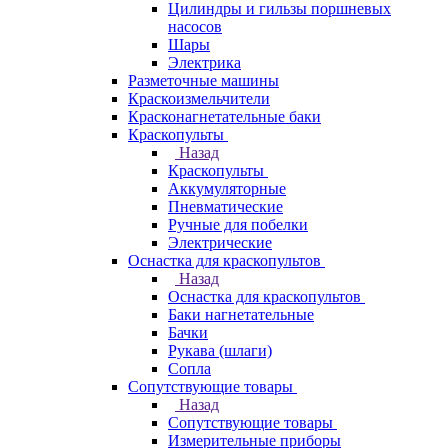
Цилиндры и гильзы поршневых
насосов
Шары
Электрика
Разметочные машины
Краскоизмельчители
Красконагнетательные баки
Краскопульты
Назад
Краскопульты
Аккумуляторные
Пневматические
Ручные для побелки
Электрические
Оснастка для краскопультов
Назад
Оснастка для краскопультов
Баки нагнетательные
Бачки
Рукава (шлаги)
Сопла
Сопутствующие товары
Назад
Сопутствующие товары
Измерительные приборы