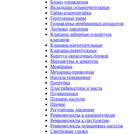
Блоки управления
Вкладыши ограничительные
Гайки и контргайки
Героторные пары
Гидравлика мембранных аппаратов
Датчики давления
Клапаны заборные и корпусы
клапанов
Клапаны нагнетательные
Клапаны перепускные
Корпуса окрасочных блоков
Манометры и арматура
Мембраны
Механика приводная
Насосы поршневые
Патрубки
Пластификаторы и масла
Подшипники
Поршни насосов
Прочее
Регуляторы давления
Ремкомплекты к краскопультам
Ремкомплекты к пистолетам
Ремкомплекты поршневых насосов
Смотровые глазки