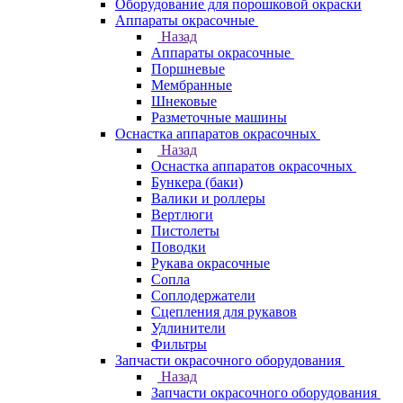
Оборудование для порошковой окраски
Аппараты окрасочные
Назад
Аппараты окрасочные
Поршневые
Мембранные
Шнековые
Разметочные машины
Оснастка аппаратов окрасочных
Назад
Оснастка аппаратов окрасочных
Бункера (баки)
Валики и роллеры
Вертлюги
Пистолеты
Поводки
Рукава окрасочные
Сопла
Соплодержатели
Сцепления для рукавов
Удлинители
Фильтры
Запчасти окрасочного оборудования
Назад
Запчасти окрасочного оборудования