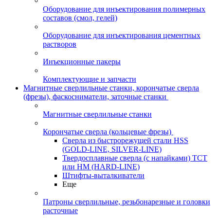
Оборудование для инъектирования полимерных
составов (смол, гелей)
Оборудование для инъектирования цементных
растворов
Инъекционные пакеры
Комплектующие и запчасти
Магнитные сверлильные станки, корончатые сверла
(фрезы), фаскосниматели, заточные станки
Магнитные сверлильные станки
Корончатые сверла (кольцевые фрезы)
Сверла из быстрорежущей стали HSS
(GOLD-LINE, SILVER-LINE)
Твердосплавные сверла (с напайками) ТСТ
или HM (HARD-LINE)
Штифты-выталкиватели
Еще
Патроны сверлильные, резьбонарезные и головки
расточные