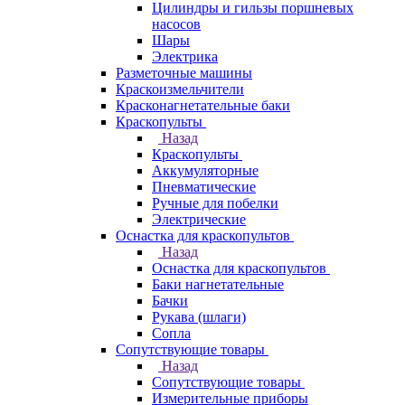
Цилиндры и гильзы поршневых
насосов
Шары
Электрика
Разметочные машины
Краскоизмельчители
Красконагнетательные баки
Краскопульты
Назад
Краскопульты
Аккумуляторные
Пневматические
Ручные для побелки
Электрические
Оснастка для краскопультов
Назад
Оснастка для краскопультов
Баки нагнетательные
Бачки
Рукава (шлаги)
Сопла
Сопутствующие товары
Назад
Сопутствующие товары
Измерительные приборы