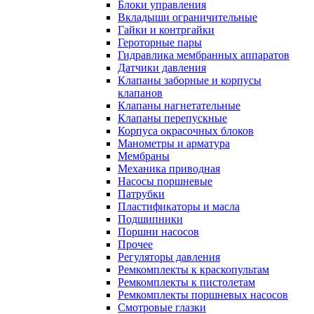
Блоки управления
Вкладыши ограничительные
Гайки и контргайки
Героторные пары
Гидравлика мембранных аппаратов
Датчики давления
Клапаны заборные и корпусы
клапанов
Клапаны нагнетательные
Клапаны перепускные
Корпуса окрасочных блоков
Манометры и арматура
Мембраны
Механика приводная
Насосы поршневые
Патрубки
Пластификаторы и масла
Подшипники
Поршни насосов
Прочее
Регуляторы давления
Ремкомплекты к краскопультам
Ремкомплекты к пистолетам
Ремкомплекты поршневых насосов
Смотровые глазки