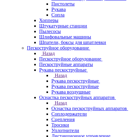
Пистолеты
Рукава
Сопла
Хопперы
Штукатурные станции
Пылесосы
Шлифовальные машины
Шпатели, боксы для шпатлевки
Пескоструйное оборудование
Назад
Пескоструйное оборудование
Пескоструйные аппараты
Рукава пескоструйные
Назад
Рукава пескоструйные
Рукава пескоструйные
Рукава воздушные
Оснастка пескоструйных аппаратов
Назад
Оснастка пескоструйных аппаратов
Соплодержатели
Сцепления
Тросики
Уплотнители
Дистанционное управление