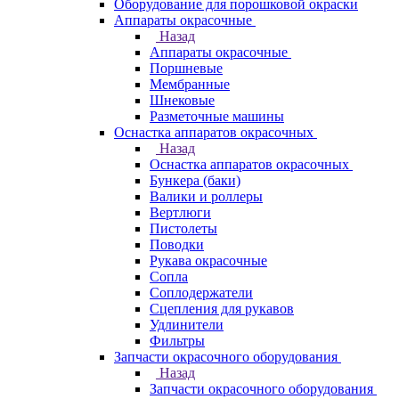
Оборудование для порошковой окраски
Аппараты окрасочные
Назад
Аппараты окрасочные
Поршневые
Мембранные
Шнековые
Разметочные машины
Оснастка аппаратов окрасочных
Назад
Оснастка аппаратов окрасочных
Бункера (баки)
Валики и роллеры
Вертлюги
Пистолеты
Поводки
Рукава окрасочные
Сопла
Соплодержатели
Сцепления для рукавов
Удлинители
Фильтры
Запчасти окрасочного оборудования
Назад
Запчасти окрасочного оборудования