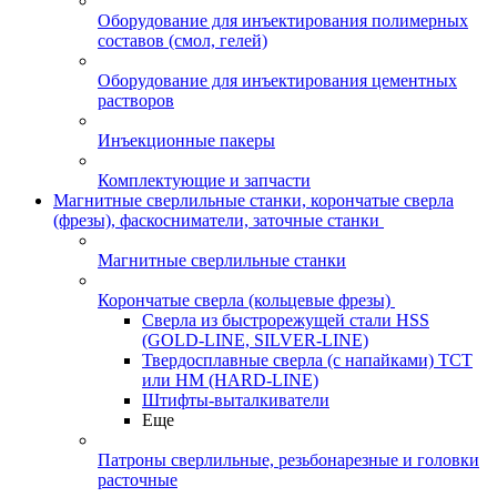
Оборудование для инъектирования полимерных
составов (смол, гелей)
Оборудование для инъектирования цементных
растворов
Инъекционные пакеры
Комплектующие и запчасти
Магнитные сверлильные станки, корончатые сверла
(фрезы), фаскосниматели, заточные станки
Магнитные сверлильные станки
Корончатые сверла (кольцевые фрезы)
Сверла из быстрорежущей стали HSS
(GOLD-LINE, SILVER-LINE)
Твердосплавные сверла (с напайками) ТСТ
или HM (HARD-LINE)
Штифты-выталкиватели
Еще
Патроны сверлильные, резьбонарезные и головки
расточные